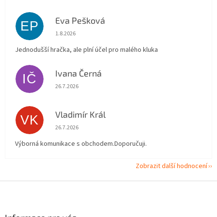
Eva Pešková
EP
Hodnocení obchodu je 5 z 5 hvězdiček.
1.8.2026
Jednodušší hračka, ale plní účel pro malého kluka
Ivana Černá
IČ
Hodnocení obchodu je 5 z 5 hvězdiček.
26.7.2026
Vladimír Král
VK
Hodnocení obchodu je 5 z 5 hvězdiček.
26.7.2026
Výborná komunikace s obchodem.Doporučuji.
Zobrazit další hodnocení
Z
á
p