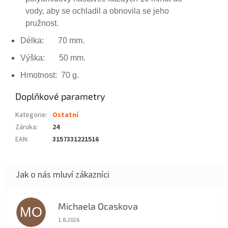
vody, aby se ochladil a obnovila se jeho
pružnost.
Délka: 70 mm.
Výška: 50 mm.
Hmotnost: 70 g.
Doplňkové parametry
Kategorie
:
Ostatní
Záruka
:
24
EAN
:
3157331221516
Michaela Ocaskova
MO
Hodnocení obchodu je 5 z 5 hvězdiček.
1.8.2026