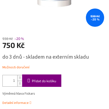
938 Kč
–20 %
938 Kč
–20 %
750 Kč
Měrná
do 3 dnů - skladem na externím skladu
cena:
Možnosti doručení
Přidat do košíku
Výměnná hlava Fiskars
Detailní informace