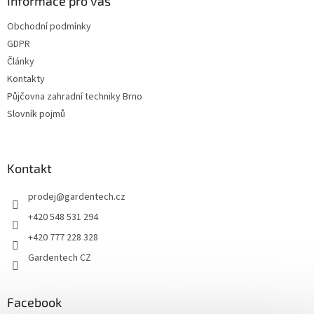
a
Informace pro vás
t
Obchodní podmínky
í
GDPR
Články
Kontakty
Půjčovna zahradní techniky Brno
Slovník pojmů
Kontakt
prodej
@
gardentech.cz
+420 548 531 294
+420 777 228 328
Gardentech CZ
Facebook