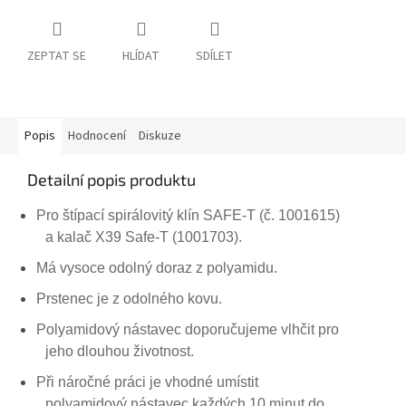
ZEPTAT SE
HLÍDAT
SDÍLET
Popis
Hodnocení
Diskuze
Detailní popis produktu
Pro štípací spirálovitý klín SAFE-T (č. 1001615)
a kalač X39 Safe-T (1001703).
Má vysoce odolný doraz z polyamidu.
Prstenec je z odolného kovu.
Polyamidový nástavec doporučujeme vlhčit pro
jeho dlouhou životnost.
Při náročné práci je vhodné umístit
polyamidový nástavec každých 10 minut do