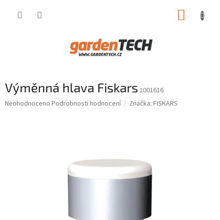
Přejít
NÁKUP
na
obsah
KOŠÍK
Výměnná hlava Fiskars
1001616
Průměrné
Neohodnoceno
Podrobnosti hodnocení
Značka:
FISKARS
hodnocení
produktu
je
0,0
z
5
hvězdiček.