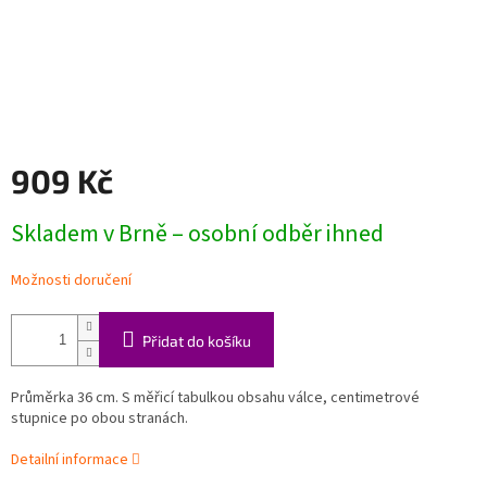
909 Kč
Měrná
Skladem v Brně – osobní odběr ihned
cena:
Možnosti doručení
Přidat do košíku
Průměrka 36 cm. S měřicí tabulkou obsahu válce, centimetrové
stupnice po obou stranách.
Detailní informace