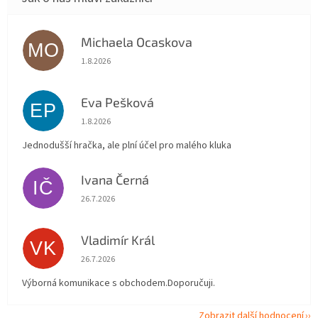
Michaela Ocaskova
MO
Hodnocení obchodu je 5 z 5 hvězdiček.
1.8.2026
Eva Pešková
EP
Hodnocení obchodu je 5 z 5 hvězdiček.
1.8.2026
Jednodušší hračka, ale plní účel pro malého kluka
Ivana Černá
IČ
Hodnocení obchodu je 5 z 5 hvězdiček.
26.7.2026
Vladimír Král
VK
Hodnocení obchodu je 5 z 5 hvězdiček.
26.7.2026
Výborná komunikace s obchodem.Doporučuji.
Zobrazit další hodnocení