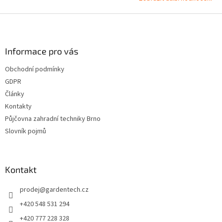
Z
á
p
a
Informace pro vás
t
Obchodní podmínky
í
GDPR
Články
Kontakty
Půjčovna zahradní techniky Brno
Slovník pojmů
Kontakt
prodej
@
gardentech.cz
+420 548 531 294
+420 777 228 328