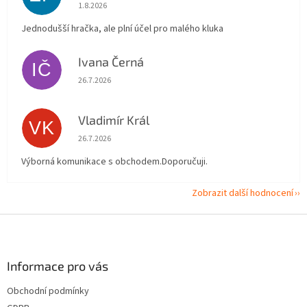
Hodnocení obchodu je 5 z 5 hvězdiček.
1.8.2026
Jednodušší hračka, ale plní účel pro malého kluka
Ivana Černá
IČ
Hodnocení obchodu je 5 z 5 hvězdiček.
26.7.2026
Vladimír Král
VK
Hodnocení obchodu je 5 z 5 hvězdiček.
26.7.2026
Výborná komunikace s obchodem.Doporučuji.
Zobrazit další hodnocení
Z
á
p
a
Informace pro vás
t
Obchodní podmínky
í