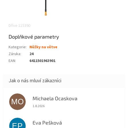
Dříve 115390
Doplňkové parametry
Kategorie
:
Nůžky na větve
Záruka
:
24
EAN
:
6411501963901
Michaela Ocaskova
MO
Hodnocení obchodu je 5 z 5 hvězdiček.
1.8.2026
Eva Pešková
EP