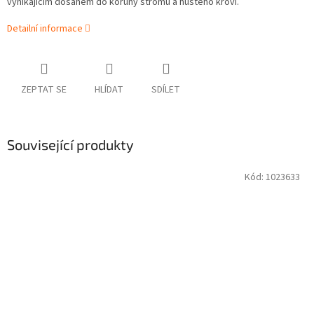
vynikajícím dosahem do koruny stromů a hustého křoví.
Detailní informace
ZEPTAT SE
HLÍDAT
SDÍLET
Související produkty
Kód:
1023633