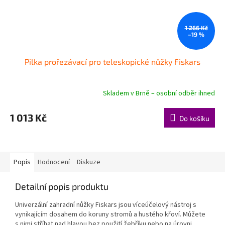
1 266 Kč
–19 %
Pilka prořezávací pro teleskopické nůžky Fiskars
Skladem v Brně – osobní odběr ihned
1 013 Kč
Do košíku
Popis
Hodnocení
Diskuze
Detailní popis produktu
Univerzální zahradní nůžky Fiskars jsou víceúčelový nástroj s
vynikajícím dosahem do koruny stromů a hustého křoví. Můžete
s nimi stříhat nad hlavou bez použití žebříku nebo na úrovni