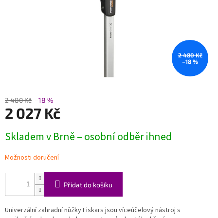
2 480 Kč
–18 %
2 480 Kč
–18 %
2 027 Kč
Měrná
Skladem v Brně – osobní odběr ihned
cena:
Možnosti doručení
Přidat do košíku
Univerzální zahradní nůžky Fiskars jsou víceúčelový nástroj s