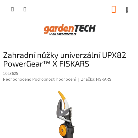
Přejít
NÁKUP
na
obsah
KOŠÍK
Zahradní nůžky univerzální UPX82
PowerGear™ X FISKARS
1023625
Průměrné
Neohodnoceno
Podrobnosti hodnocení
Značka:
FISKARS
hodnocení
produktu
je
0,0
z
5
hvězdiček.