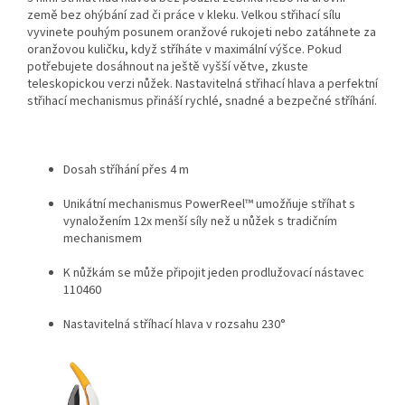
země bez ohýbání zad či práce v kleku. Velkou střihací sílu
vyvinete pouhým posunem oranžové rukojeti nebo zatáhnete za
oranžovou kuličku, když stříháte v maximální výšce. Pokud
potřebujete dosáhnout na ještě vyšší větve, zkuste
teleskopickou verzi nůžek. Nastavitelná střihací hlava a perfektní
střihací mechanismus přináší rychlé, snadné a bezpečné stříhání.
Dosah stříhání přes 4 m
Unikátní mechanismus PowerReel™ umožňuje stříhat s
vynaložením 12x menší síly než u nůžek s tradičním
mechanismem
K nůžkám se může připojit jeden prodlužovací nástavec
110460
Nastavitelná stříhací hlava v rozsahu 230°