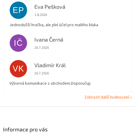
Eva Pešková
EP
Hodnocení obchodu je 5 z 5 hvězdiček.
1.8.2026
Jednodušší hračka, ale plní účel pro malého kluka
Ivana Černá
IČ
Hodnocení obchodu je 5 z 5 hvězdiček.
26.7.2026
Vladimír Král
VK
Hodnocení obchodu je 5 z 5 hvězdiček.
26.7.2026
Výborná komunikace s obchodem.Doporučuji.
Zobrazit další hodnocení
Z
á
p
a
Informace pro vás