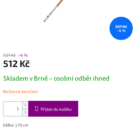
537 Kč
–4 %
537 Kč
–4 %
512 Kč
Měrná
Skladem v Brně – osobní odběr ihned
cena:
Možnosti doručení
Přidat do košíku
Délka: 170 cm