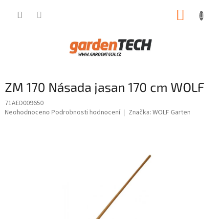
Přejít
NÁKUP
na
obsah
KOŠÍK
ZM 170 Násada jasan 170 cm WOLF
71AED009650
Průměrné
Neohodnoceno
Podrobnosti hodnocení
Značka:
WOLF Garten
hodnocení
produktu
je
0,0
z
5
hvězdiček.