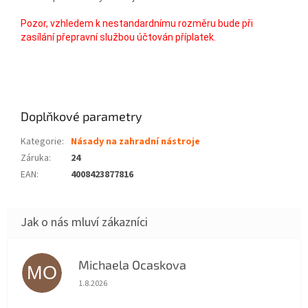
Pozor, vzhledem k nestandardnímu rozměru bude při
zasílání přepravní službou účtován příplatek.
Doplňkové parametry
Kategorie
:
Násady na zahradní nástroje
Záruka
:
24
EAN
:
4008423877816
Michaela Ocaskova
MO
Hodnocení obchodu je 5 z 5 hvězdiček.
1.8.2026