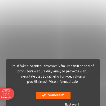
Používáme cookies, abychom Vám umožnili pohodlné
prohlížení webu a díky analýze provozu webu
neustále zlepšovali jeho funkce, výkon a
použitelnost. Více informací
zde
.
Vytvořil Shoptet
Souhlasím
Copyright 2026
Gardentech s.r.o.
. Všechna práva vyhrazena.
Zobrazit
Upravit nastavení cookies
Nastavení
červenec a srpen v sobotu ZAVŘENO