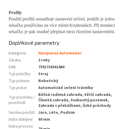
Profily
Použití profilů usnadňuje nastavení sečení, jestliže je jedna
sekačka používána na více místech/zahradách. Při instalaci
sekačky je pak snadné přepínat mezi různými nastaveními.
Doplňkové parametry
Kategorie
:
Husqvarna Automower
Záruka
:
2 roky
EAN
:
7391736361460
Typ položky
:
Stroj
Typ pohonu
:
Robotický
Typ práce
:
Automatické sečení trávníku
Běžná rodinná zahrada, Větší zahrada,
Typ pozemku /
Členitá zahrada, Svahovitý pozemek,
prostředí
:
Zahrada s překážkami, Úzké průchody
Sezóna použití
:
Jaro, Léto, Podzim
Doba dobíjení
:
60 min
Doba provozu