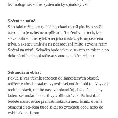
technologii sečení na systematický spirálový vzor.
Sečení na místě
Speciální režim pro rychlé posekání menší plochy s vyšší
trávou. To je užitečné například při sečení v místech, kde
stával zahradní nábytek a na jeho místě zbyla neposečená
tráva. Sekačku umístěte na požadované místo a zvolte režim
Sečení na místě. Sekačka bude sekat v úzkých spirálách a po
dokončení bude pokračovat v automatickém režimu.
Sekundární oblast
Pokud je váš trávník rozdělen do samostatných oblastí,
můžete v rámci instalace vytvořit sekundární oblast. Abyste ji
mohli nastavit, musíte nastavit ohraničující vodič tak, aby
kolem sekundární oblasti vytvořil ostrůvek. Po instalaci
budete muset ručně přemístit sekačku mezi těmito dvěma
oblastmi a sekačka bude sekat po zvolenou dobu nebo do
vybití akumulátoru.