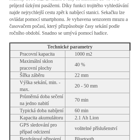
průjezd úzkými pasážemi. Díky funkci trojitého vyhledávání
najde nejrychlejší cestu zpět k nabíjecí stanici. Sekačku lze
ovládat pomocí smartphonu. Je vybavena senzorem mrazu a
časovačem počasí, který přizpůsobuje časy sekání podle
ročního období. Snadno se umývá pomocí hadice.
Technické parametry
Pracovní kapacita
1000 m2
Maximální sklon
40 %
pracovní plochy
Šířka záběru
22 mm
Výška sekání, min. -
20 - 50 mm
max.
Průměrná doba sečení
70 min
na jedno nabití
Typická doba nabíjení
60 min
Kapacita akumulátoru
2.1 Ah Lion
GPS sledování pro
volitelné příslušenství
případ odcizení
Bezdrátové připojení
Bluetooth