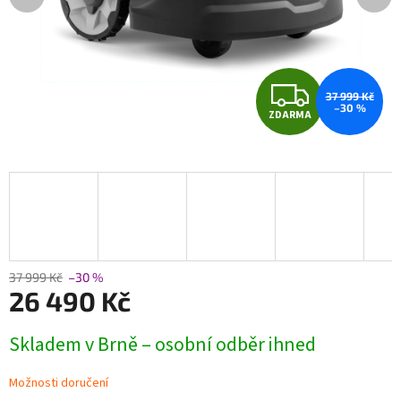
Z
37 999 Kč
–30 %
ZDARMA
D
A
R
M
A
37 999 Kč
–30 %
26 490 Kč
Měrná
Skladem v Brně – osobní odběr ihned
cena:
Možnosti doručení