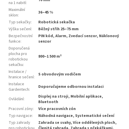
70 min
na 1 nabití
:
Maximální
36–45 %
sklon
:
Typ sekačky
:
Robotická sekačka
Výška sečení
:
Běžný střih 25–75 mm
Bezpečnostní
PIN kód, Alarm, Zvedací senzor, Náklonový
funkce
:
senzor
Doporučená
plocha pro
800–1 500 m²
robotickou
sekačku
:
Instalace /
S obvodovým vodičem
hranice sečení
:
Instalace
Doporučujeme odbornou instalaci
Gardentech
:
Displej na stroji, Mobilní aplikace,
Ovládání
:
Bluetooth
Pracovní zóny
:
Více pracovních zón
Typ navigace
:
Náhodná navigace, Systematické sečení
Typ zahrady
Zahrada se svahy, Více oddělených ploch,
pro robotickou
Členitá zahrada, Zahrada s překážkami,