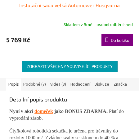
Instalační sada velká Automower Husqvarna
Skladem v Brně – osobní odběr ihned
5 769 Kč
Do košíku
ZOBRAZIT VŠECHNY SOUVISEJÍCÍ PRODUKTY
Popis
Podobné (7)
Videa (3)
Hodnocení
Diskuze
Značka
Detailní popis produktu
Nyní v akci
domeček
jako BONUS ZDARMA.
Platí do
vyprodání zásob.
Čtyřkolová robotická sekačka je určena pro trávníky do
rozlohy 1000 m2. Zvládne svahy se sklonem do 40 % a