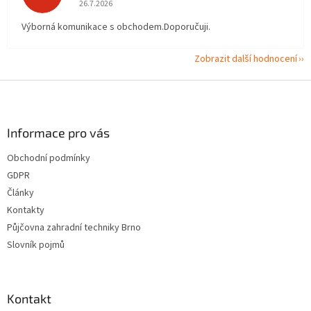
Hodnocení obchodu je 5 z 5 hvězdiček.
26.7.2026
Výborná komunikace s obchodem.Doporučuji.
Zobrazit další hodnocení
Z
á
p
a
Informace pro vás
t
Obchodní podmínky
í
GDPR
Články
Kontakty
Půjčovna zahradní techniky Brno
Slovník pojmů
Kontakt