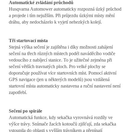
Automatické zvládání průchodů
Husqvarna Automower automaticky rozpozná úzký průchod
a projede i tím nejužším. Při průjezdu úzkými místy mění
dráhu, aby nedocházelo k vyjetí nehezkých kolejí.
Tři startovací místa
Stejná výška sečení je zajištěna i díky možnosti zahájení
sečení na třech různých místech podél naváděcího vodiče
vedoucího z nabíjecí stanice. To je užitečné zejména při
sečení větších travnatých ploch. Pro velké plochy se
doporučuje používat více startovních míst. Pomocí aktivní
GPS navigace (jen u některých modelů) jsou vzdálená
startovní místa automaticky nastavena a ruční nastavení není
zapotřebí.
Sečení po spirále
Automatická funkce, kdy sekačka vyrovnává rozdíly ve
výšce trávy. Snímače žacích kotoučů zjišťují, zda sekačka
vstoupila do oblasti s vyšším trávníkem a přepínají