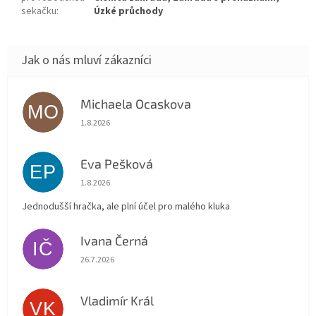
sekačku
:
Úzké průchody
Michaela Ocaskova
MO
Hodnocení obchodu je 5 z 5 hvězdiček.
1.8.2026
Eva Pešková
EP
Hodnocení obchodu je 5 z 5 hvězdiček.
1.8.2026
Jednodušší hračka, ale plní účel pro malého kluka
Ivana Černá
IČ
Hodnocení obchodu je 5 z 5 hvězdiček.
26.7.2026
Vladimír Král
VK