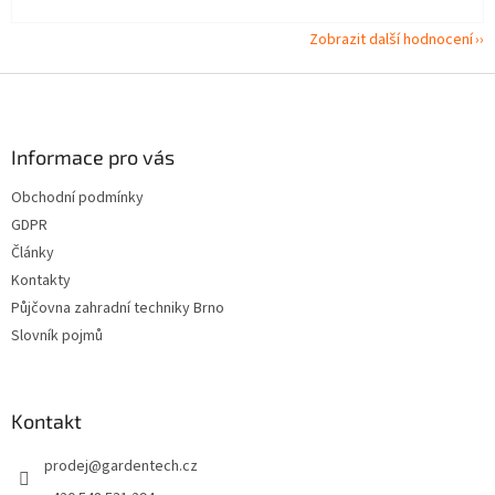
Zobrazit další hodnocení
Z
á
p
a
Informace pro vás
t
Obchodní podmínky
í
GDPR
Články
Kontakty
Půjčovna zahradní techniky Brno
Slovník pojmů
Kontakt
prodej
@
gardentech.cz