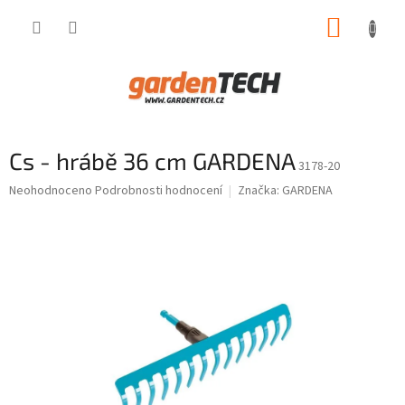
Přejít
NÁKUP
na
obsah
KOŠÍK
Cs - hrábě 36 cm GARDENA
3178-20
Průměrné
Neohodnoceno
Podrobnosti hodnocení
Značka:
GARDENA
hodnocení
produktu
je
0,0
z
5
hvězdiček.