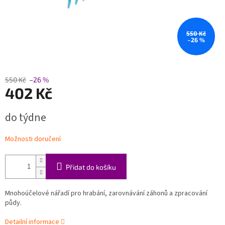
550 Kč
–26 %
550 Kč
–26 %
402 Kč
Měrná
do týdne
cena:
Možnosti doručení
Přidat do košíku
Mnohoúčelové nářadí pro hrabání, zarovnávání záhonů a zpracování
půdy.
Detailní informace