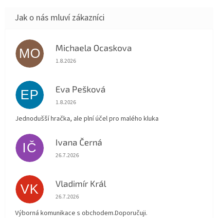
Michaela Ocaskova
MO
Hodnocení obchodu je 5 z 5 hvězdiček.
1.8.2026
Eva Pešková
EP
Hodnocení obchodu je 5 z 5 hvězdiček.
1.8.2026
Jednodušší hračka, ale plní účel pro malého kluka
Ivana Černá
IČ
Hodnocení obchodu je 5 z 5 hvězdiček.
26.7.2026
Vladimír Král
VK
Hodnocení obchodu je 5 z 5 hvězdiček.
26.7.2026
Výborná komunikace s obchodem.Doporučuji.