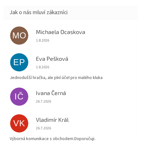
Michaela Ocaskova
MO
Hodnocení obchodu je 5 z 5 hvězdiček.
1.8.2026
Eva Pešková
EP
Hodnocení obchodu je 5 z 5 hvězdiček.
1.8.2026
Jednodušší hračka, ale plní účel pro malého kluka
Ivana Černá
IČ
Hodnocení obchodu je 5 z 5 hvězdiček.
26.7.2026
Vladimír Král
VK
Hodnocení obchodu je 5 z 5 hvězdiček.
26.7.2026
Výborná komunikace s obchodem.Doporučuji.