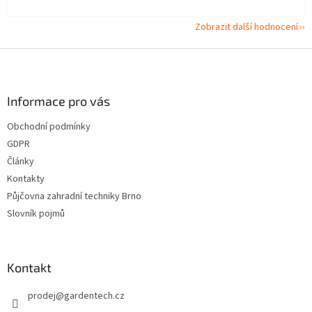
Zobrazit další hodnocení
Z
á
p
a
Informace pro vás
t
Obchodní podmínky
í
GDPR
Články
Kontakty
Půjčovna zahradní techniky Brno
Slovník pojmů
Kontakt
prodej
@
gardentech.cz