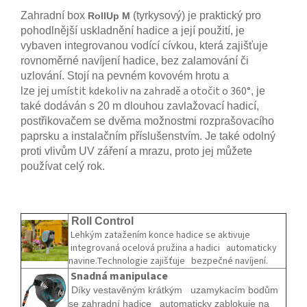
Zahradní box
(tyrkysový) je praktický pro
RollUp M
pohodlnější uskladnění hadice a její použití, je
vybaven integrovanou vodící cívkou, která zajišťuje
rovnoměrné navíjení hadice, bez zalamování či
uzlování. Stojí na pevném kovovém hrotu a
umístit kdekoliv na zahradě a otočit o 360°
lze jej
, je
také dodáván s 20 m dlouhou zavlažovací hadicí,
postřikovačem se dvěma možnostmi rozprašovacího
paprsku a instalačním příslušenstvím. Je také odolný
proti vlivům UV záření a mrazu, proto jej můžete
používat celý rok.
Roll Control
Lehkým zatažením konce hadice se aktivuje
integrovaná ocelová pružina a hadici automaticky
navine.Technologie zajišťuje bezpečné navíjení.
Snadná manipulace
Díky vestavěným krátkým uzamykacím bodům
se zahradní hadice automaticky zablokuje na