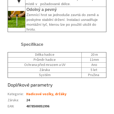
místě v požadované délce.
Odolný a pevný
Zemnící hrot se jednoduše zavrtá do země a
poskytne stabilní držení. Instalaci usnadňuje
montážní tyč, kterou lze po použití uložit do
hrotu.
Specifikace
Délka hadice
20 m
Průměr hadice
11mm
Ochrana před mrazem a UV
Ano
Záruka
5 let
Systém
Pružina
Doplňkové parametry
Kategorie
:
Hadicové vozíky, držáky
Záruka
:
24
EAN
:
4078500051996