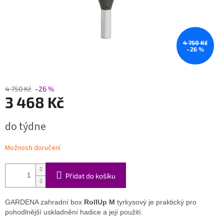
4 750 Kč
–26 %
4 750 Kč
–26 %
3 468 Kč
Měrná
do týdne
cena:
Možnosti doručení
Přidat do košíku
GARDENA zahradní box
RollUp M
tyrkysový je praktický pro
pohodlnější uskladnění hadice a její použití.