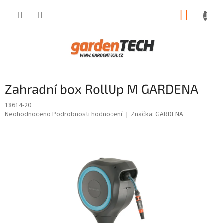
Přejít
NÁKUP
na
obsah
KOŠÍK
Zahradní box RollUp M GARDENA
18614-20
Průměrné
Neohodnoceno
Podrobnosti hodnocení
Značka:
GARDENA
hodnocení
produktu
je
0,0
z
5
hvězdiček.