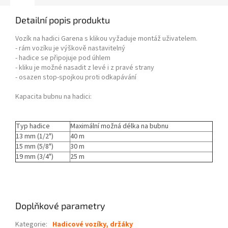
Detailní popis produktu
Vozík na hadici Garena s klikou vyžaduje montáž uživatelem.
- rám vozíku je výškově nastavitelný
- hadice se připojuje pod úhlem
- kliku je možné nasadit z levé i z pravé strany
- osazen stop-spojkou proti odkapávání
Kapacita bubnu na hadici:
Typ hadice
Maximální možná délka na bubnu
13 mm (1/2")
40 m
15 mm (5/8")
30 m
19 mm (3/4")
25 m
Doplňkové parametry
Kategorie
:
Hadicové vozíky, držáky