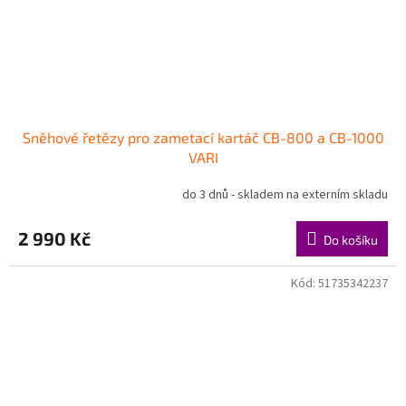
Sněhové řetězy pro zametací kartáč CB-800 a CB-1000
VARI
do 3 dnů - skladem na externím skladu
2 990 Kč
Do košíku
Kód:
51735342237