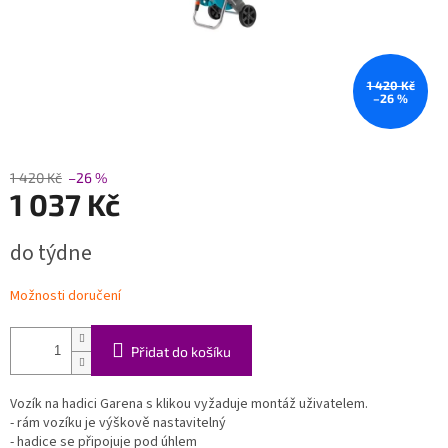
1 420 Kč
–26 %
1 420 Kč
–26 %
1 037 Kč
Měrná
do týdne
cena:
Možnosti doručení
Přidat do košíku
Vozík na hadici Garena s klikou vyžaduje montáž uživatelem.
- rám vozíku je výškově nastavitelný
- hadice se připojuje pod úhlem