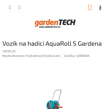
Přejít
NÁKUP
na
obsah
KOŠÍK
Vozík na hadici AquaRoll S Gardena
18500-20
Průměrné
Neohodnoceno
Podrobnosti hodnocení
Značka:
GARDENA
hodnocení
produktu
je
0,0
z
5
hvězdiček.