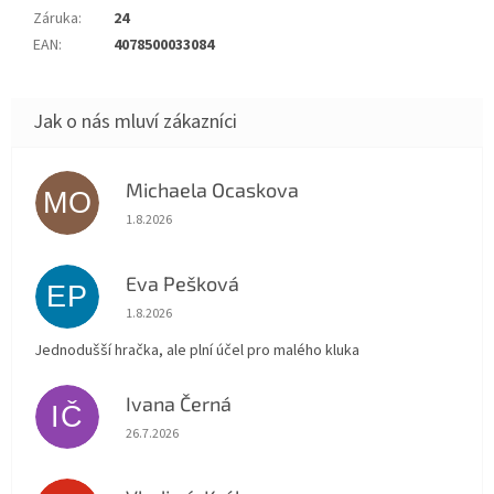
Záruka
:
24
EAN
:
4078500033084
Michaela Ocaskova
MO
Hodnocení obchodu je 5 z 5 hvězdiček.
1.8.2026
Eva Pešková
EP
Hodnocení obchodu je 5 z 5 hvězdiček.
1.8.2026
Jednodušší hračka, ale plní účel pro malého kluka
Ivana Černá
IČ
Hodnocení obchodu je 5 z 5 hvězdiček.
26.7.2026