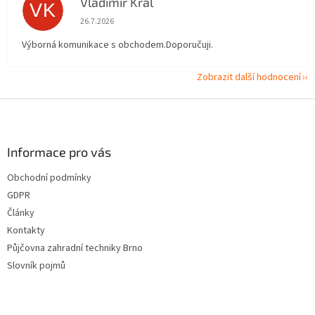
Vladimír Král
VK
Hodnocení obchodu je 5 z 5 hvězdiček.
26.7.2026
Výborná komunikace s obchodem.Doporučuji.
Zobrazit další hodnocení
Z
á
p
a
Informace pro vás
t
Obchodní podmínky
í
GDPR
Články
Kontakty
Půjčovna zahradní techniky Brno
Slovník pojmů