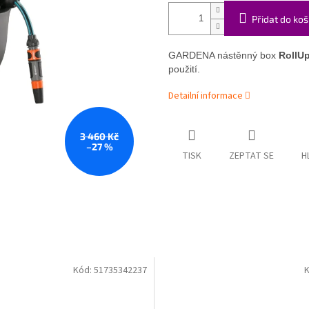
Přidat do koš
GARDENA nástěnný box
RollU
použití.
Detailní informace
3 460 Kč
–27 %
TISK
ZEPTAT SE
H
Kód:
51735342237
K