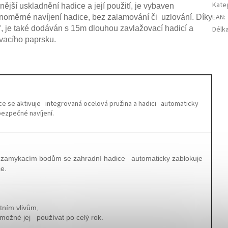
Kate
nější uskladnění hadice a její použití, je vybaven
EAN
:
ovnoměrné navíjení hadice, bez zalamování či uzlování. Díky
0°, je také dodáván s 15m dlouhou zavlažovací hadicí a
Délk
vacího paprsku.
e se aktivuje integrovaná ocelová pružina a hadici automaticky
bezpečné navíjení.
zamykacím bodům se zahradní hadice automaticky zablokuje
ce.
tním vlivům,
možné jej používat po celý rok.