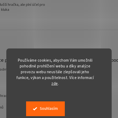
šší hračka, ale plní účel pro
 kluka
e pro vás
Kontakt
Facebo
Používáme cookies, abychom Vám umožnili
pohodlné prohlížení webu a díky analýze
podmínky
prodej
@
gardentech.cz
provozu webu neustále zlepšovali jeho
funkce, výkon a použitelnost. Více informací
+420 548 531 294
zde
.
+420 777 228 328
Gardentech CZ
hradní techniky
jmů
Souhlasím