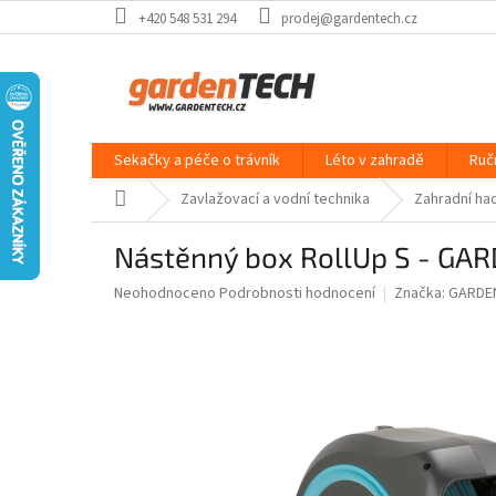
Přejít
+420 548 531 294
prodej@gardentech.cz
na
obsah
Sekačky a péče o trávník
Léto v zahradě
Ruč
Domů
Zavlažovací a vodní technika
Zahradní had
Nástěnný box RollUp S - GA
Průměrné
Neohodnoceno
Podrobnosti hodnocení
Značka:
GARDE
hodnocení
produktu
je
0,0
z
5
hvězdiček.