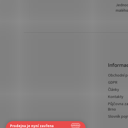
Jednodu
malého
Z
á
p
a
t
Informac
í
Obchodní 
GDPR
Články
Kontakty
Půjčovna za
Brno
Slovník po
Prodejna je nyní zavřena