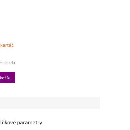
 kartáč
ím skladu
košíku
lňkové parametry