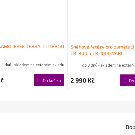
SAMOLEPEK TERRA-GUTBROD
Sněhové řetězy pro zametací
CB-800 a CB-1000 VARI
 3 dnů - skladem na externím skladu
do 3 dnů - skladem na extern
Kč
2 990 Kč
Do košíku
Do 
Dop