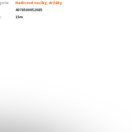
gorie
:
Hadicové vozíky, držáky
4078500052085
a
:
15m