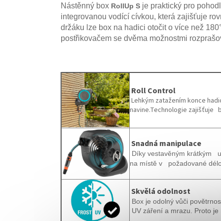
Nástěnný box
je praktický pro pohodl
RollUp S
integrovanou vodící cívkou, která zajišťuje r
držáku lze box na hadici otočit o více než 18
postřikovačem se dvěma možnostmi rozprašo
Roll Control
Lehkým zatažením konce hadic
navine.Technologie zajišťuje 
Snadná manipulace
Díky vestavěným krátkým u
na místě v požadované dél
Skvělá odolnost
Box je odolný vůči povětrnos
UV záření a mrazu. Proto je 