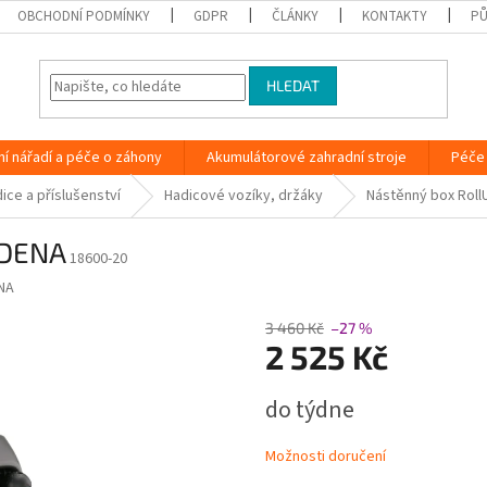
OBCHODNÍ PODMÍNKY
GDPR
ČLÁNKY
KONTAKTY
PŮ
HLEDAT
ní nářadí a péče o záhony
Akumulátorové zahradní stroje
Péče 
ice a příslušenství
Hadicové vozíky, držáky
Nástěnný box Roll
RDENA
18600-20
NA
3 460 Kč
–27 %
2 525 Kč
Měrná
do týdne
cena:
Možnosti doručení