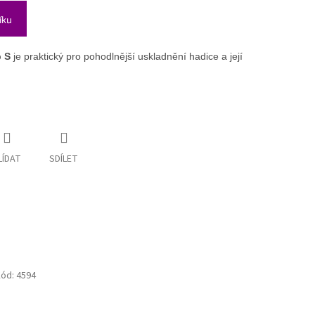
íku
p S
je praktický pro pohodlnější uskladnění hadice a její
LÍDAT
SDÍLET
ód:
4594