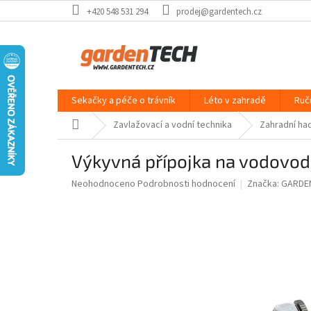
Přejít
+420 548 531 294
prodej@gardentech.cz
na
obsah
Sekačky a péče o trávník
Léto v zahradě
Ruč
Domů
Zavlažovací a vodní technika
Zahradní had
Výkyvná přípojka na vodovod
Průměrné
Neohodnoceno
Podrobnosti hodnocení
Značka:
GARDE
hodnocení
produktu
je
0,0
z
5
hvězdiček.