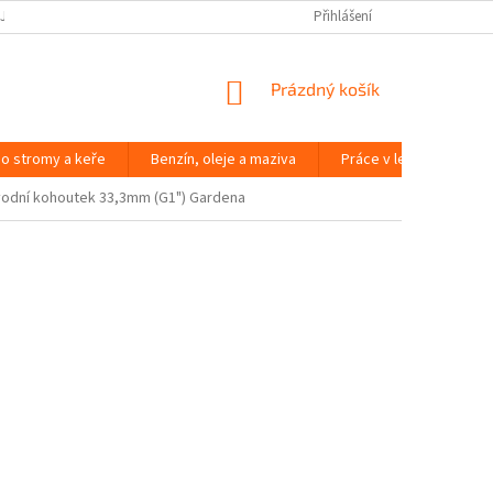
JČOVNA ZAHRADNÍ TECHNIKY BRNO
SLOVNÍK POJMŮ
Přihlášení
NÁKUPNÍ
Prázdný košík
KOŠÍK
o stromy a keře
Benzín, oleje a maziva
Práce v lese
Péč
vodní kohoutek 33,3mm (G1") Gardena