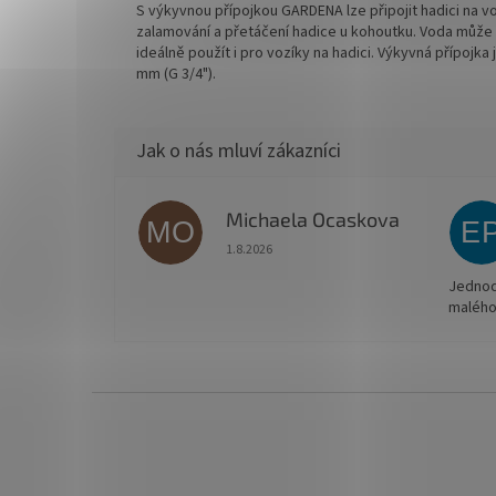
S výkyvnou přípojkou GARDENA lze připojit hadici na v
zalamování a přetáčení hadice u kohoutku. Voda může 
ideálně použít i pro vozíky na hadici. Výkyvná přípojk
mm (G 3/4").
Michaela Ocaskova
MO
E
Hodnocení obchodu je 5 z 5 hvězdiček.
1.8.2026
Jednodu
malého
Z
á
p
a