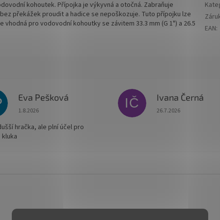
odovodní kohoutek. Přípojka je výkyvná a otočná. Zabraňuje
Kate
bez překážek proudit a hadice se nepoškozuje. Tuto přípojku lze
Záru
a je vhodná pro vodovodní kohoutky se závitem 33.3 mm (G 1") a 26.5
EAN
:
Eva Pešková
Ivana Černá
P
IČ
Hodnocení obchodu je 5 z 5 hvězdiček.
Hodnocení obchodu je
1.8.2026
26.7.2026
šší hračka, ale plní účel pro
 kluka