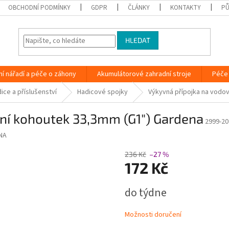
OBCHODNÍ PODMÍNKY
GDPR
ČLÁNKY
KONTAKTY
PŮ
HLEDAT
ní nářadí a péče o záhony
Akumulátorové zahradní stroje
Péče 
ice a příslušenství
Hadicové spojky
Výkyvná přípojka na vodo
ní kohoutek 33,3mm (G1") Gardena
2999-20
NA
236 Kč
–27 %
172 Kč
Měrná
do týdne
cena:
Možnosti doručení