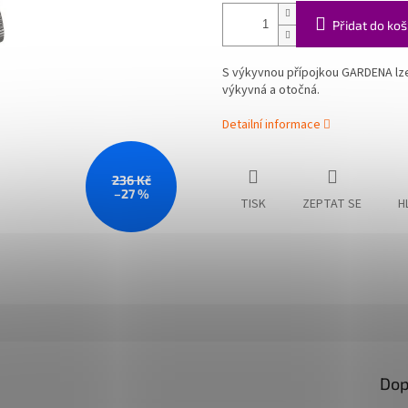
Přidat do koš
S výkyvnou přípojkou GARDENA lze 
výkyvná a otočná.
Detailní informace
236 Kč
–27 %
TISK
ZEPTAT SE
H
Dop