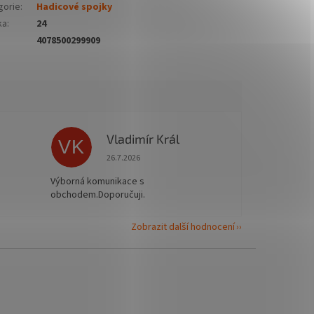
gorie
:
Hadicové spojky
ka
:
24
4078500299909
Vladimír Král
VK
 5 z 5 hvězdiček.
Hodnocení obchodu je 5 z 5 hvězdiček.
26.7.2026
Výborná komunikace s
obchodem.Doporučuji.
Zobrazit další hodnocení