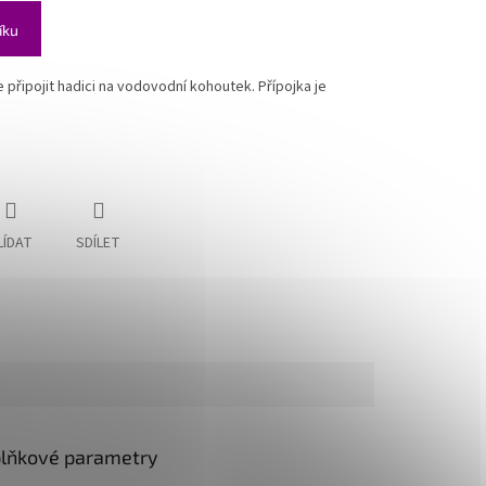
íku
připojit hadici na vodovodní kohoutek. Přípojka je
LÍDAT
SDÍLET
lňkové parametry