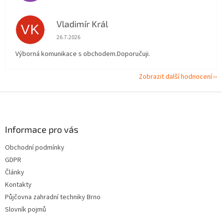
Vladimír Král
VK
Hodnocení obchodu je 5 z 5 hvězdiček.
26.7.2026
Výborná komunikace s obchodem.Doporučuji.
Zobrazit další hodnocení
Z
á
p
a
Informace pro vás
t
Obchodní podmínky
í
GDPR
Články
Kontakty
Půjčovna zahradní techniky Brno
Slovník pojmů