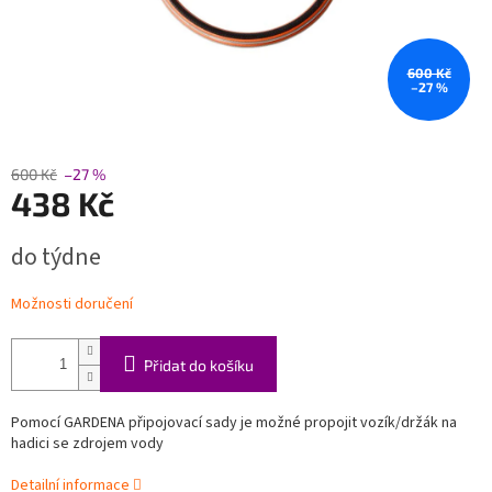
600 Kč
–27 %
600 Kč
–27 %
438 Kč
Měrná
do týdne
cena:
Možnosti doručení
Přidat do košíku
Pomocí GARDENA připojovací sady je možné propojit vozík/držák na
hadici se zdrojem vody
Detailní informace