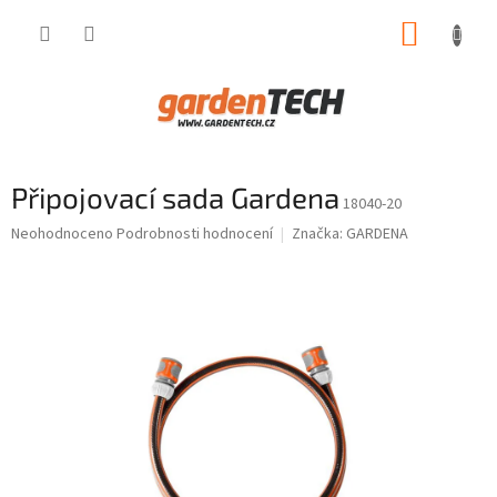
Přejít
NÁKUP
na
obsah
KOŠÍK
Připojovací sada Gardena
18040-20
Průměrné
Neohodnoceno
Podrobnosti hodnocení
Značka:
GARDENA
hodnocení
produktu
je
0,0
z
5
hvězdiček.