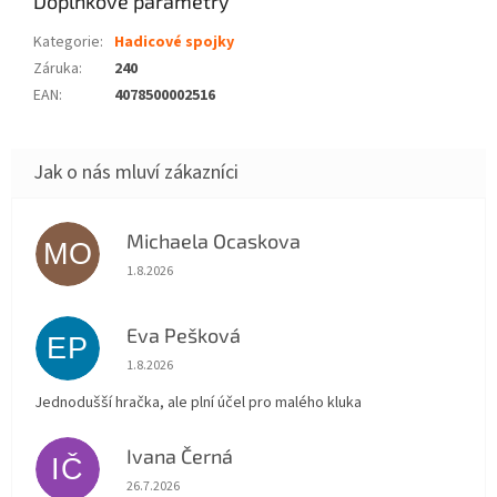
Doplňkové parametry
Kategorie
:
Hadicové spojky
Záruka
:
240
EAN
:
4078500002516
Michaela Ocaskova
MO
Hodnocení obchodu je 5 z 5 hvězdiček.
1.8.2026
Eva Pešková
EP
Hodnocení obchodu je 5 z 5 hvězdiček.
1.8.2026
Jednodušší hračka, ale plní účel pro malého kluka
Ivana Černá
IČ
Hodnocení obchodu je 5 z 5 hvězdiček.
26.7.2026