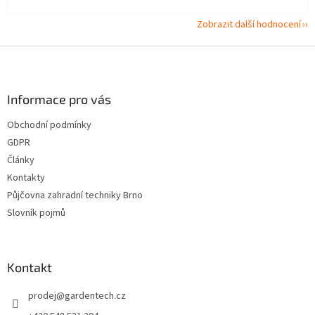
Zobrazit další hodnocení
Z
á
p
a
Informace pro vás
t
Obchodní podmínky
í
GDPR
Články
Kontakty
Půjčovna zahradní techniky Brno
Slovník pojmů
Kontakt
prodej
@
gardentech.cz