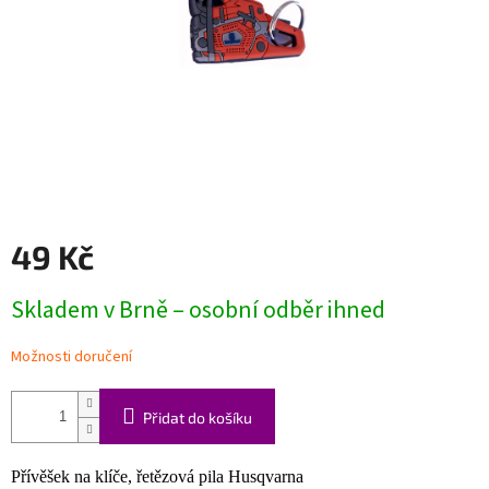
49 Kč
Měrná
Skladem v Brně – osobní odběr ihned
cena:
Možnosti doručení
Přidat do košíku
Přívěšek na klíče, řetězová pila Husqvarna