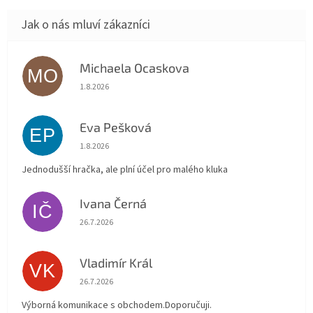
Michaela Ocaskova
MO
Hodnocení obchodu je 5 z 5 hvězdiček.
1.8.2026
Eva Pešková
EP
Hodnocení obchodu je 5 z 5 hvězdiček.
1.8.2026
Jednodušší hračka, ale plní účel pro malého kluka
Ivana Černá
IČ
Hodnocení obchodu je 5 z 5 hvězdiček.
26.7.2026
Vladimír Král
VK
Hodnocení obchodu je 5 z 5 hvězdiček.
26.7.2026
Výborná komunikace s obchodem.Doporučuji.