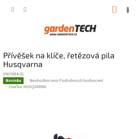
Přejít
NÁKUP
na
obsah
KOŠÍK
Přívěšek na klíče, řetězová pila
Husqvarna
5907684-01
Průměrné
Neohodnoceno
Podrobnosti hodnocení
Novinka
hodnocení
Značka:
HUSQVARNA
produktu
je
0,0
z
5
hvězdiček.