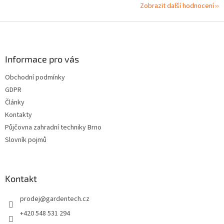
Zobrazit další hodnocení
Z
á
p
a
Informace pro vás
t
Obchodní podmínky
í
GDPR
Články
Kontakty
Půjčovna zahradní techniky Brno
Slovník pojmů
Kontakt
prodej
@
gardentech.cz
+420 548 531 294