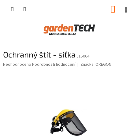
Přejít
NÁKUP
na
obsah
KOŠÍK
Ochranný štít - síťka
515064
Průměrné
Neohodnoceno
Podrobnosti hodnocení
Značka:
OREGON
hodnocení
produktu
je
0,0
z
5
hvězdiček.