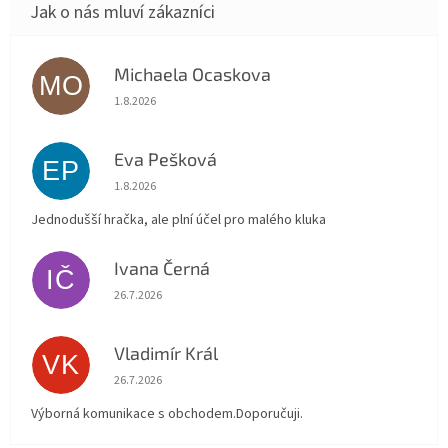
Michaela Ocaskova
MO
Hodnocení obchodu je 5 z 5 hvězdiček.
1.8.2026
Eva Pešková
EP
Hodnocení obchodu je 5 z 5 hvězdiček.
1.8.2026
Jednodušší hračka, ale plní účel pro malého kluka
Ivana Černá
IČ
Hodnocení obchodu je 5 z 5 hvězdiček.
26.7.2026
Vladimír Král
VK
Hodnocení obchodu je 5 z 5 hvězdiček.
26.7.2026
Výborná komunikace s obchodem.Doporučuji.