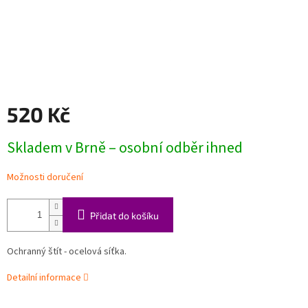
520 Kč
Měrná
Skladem v Brně – osobní odběr ihned
cena:
Možnosti doručení
Přidat do košíku
Ochranný štít - ocelová síťka.
Detailní informace