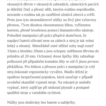
okrasných dřevin v okrasných zahradách, zámeckých parcích
je důležitý čistý a přesný střih, kterým rostlinu nepoškodíte,
nezraníte a rostlina tak po zastřižení zůstává zdravá a svěží.
Proto jsou tyto akumulátorové nůžky na živý plot vybaveny
přesnou, 75cm dlouhou oboustrannou lištou, vyříznutou
laserem, přesně broušenou pomocí diamantového nástroje.
Pohodlné manipulaci při práci přispívá skutečnost, že
napájecí baterii uživatel nese na zádech a stroj je tak velmi
lehký a obratný. Mimořádně ostré střižné zuby mají rozteč
33mm a hloubku 20mm a jsou schopny ustřihnout dřevinu do
průměru až 20 mm. Ochranný doraz špičky lišty zabraňuje
poškození při případném kontaktu lišty se zdí či jinou pevnou
překážkou. Pro lehkou a přesnou práci a manipulaci je celý
stroj dokonale ergonomicky vyvážen. Madlo držení je
opatřeno bezpečnostní pojistkou, která zaručuje v případě
uvolnění okamžité vypnutí stroje. Na rukojeti je umístěn
vypínač, který zajišťuje při stisknutí plynulé a postupné
spuštění stroje a variabilitu rychlosti.
Nůžky jsou dodávány bez baterie a nabíječky.