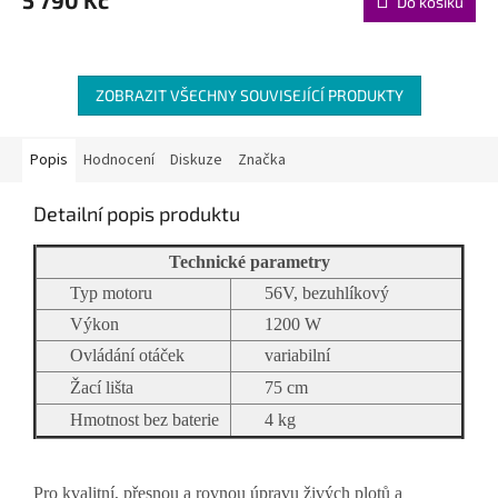
5 790 Kč
Do košíku
ZOBRAZIT VŠECHNY SOUVISEJÍCÍ PRODUKTY
Popis
Hodnocení
Diskuze
Značka
Detailní popis produktu
Technické parametry
Typ motoru
56V, bezuhlíkový
Výkon
1200 W
Ovládání otáček
variabilní
Žací lišta
75 cm
Hmotnost bez baterie
4 kg
Pro kvalitní, přesnou a rovnou úpravu živých plotů a