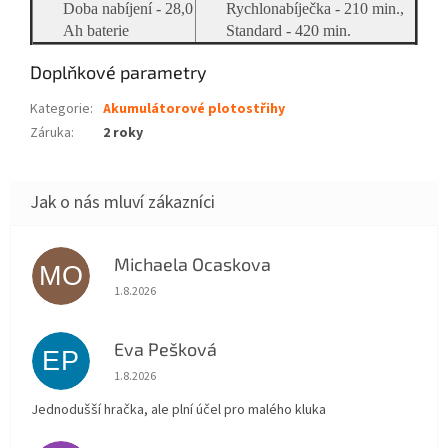
Doba nabíjení - 28,0
Rychlonabíječka - 210 min.,
Ah baterie
Standard - 420 min.
Doplňkové parametry
Kategorie
:
Akumulátorové plotostřihy
Záruka
:
2 roky
Michaela Ocaskova
MO
Hodnocení obchodu je 5 z 5 hvězdiček.
1.8.2026
Eva Pešková
EP
Hodnocení obchodu je 5 z 5 hvězdiček.
1.8.2026
Jednodušší hračka, ale plní účel pro malého kluka