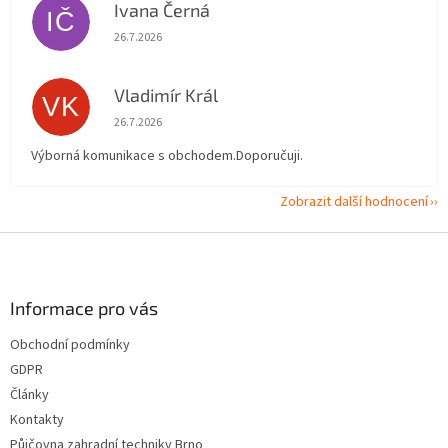
Ivana Černá
IČ
Hodnocení obchodu je 5 z 5 hvězdiček.
26.7.2026
Vladimír Král
VK
Hodnocení obchodu je 5 z 5 hvězdiček.
26.7.2026
Výborná komunikace s obchodem.Doporučuji.
Zobrazit další hodnocení
Z
á
p
a
Informace pro vás
t
Obchodní podmínky
í
GDPR
Články
Kontakty
Půjčovna zahradní techniky Brno