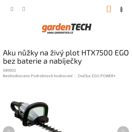
Přejít
NÁKUP
na
obsah
KOŠÍK
Aku nůžky na živý plot HTX7500 EGO
bez baterie a nabíječky
G80032
Průměrné
Neohodnoceno
Podrobnosti hodnocení
Značka:
EGO POWER+
hodnocení
produktu
je
0,0
z
5
hvězdiček.