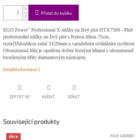
Přidat do košíku
+
EGO Power
Professional X nůžky na živý plot HTX7500 - Plně
profesionální nůžky na živý plot s řeznou lištou 75cm,
roztečí/hloubkou zubů 33/20mm a variabilním ovládáním rychlosti.
Oboustranná lišta je opatřena dvěmi řeznými lištami s oboustranně
broušenými břity diamantovým nástrojem.
Detailní informace
ZEPTAT SE
HLÍDAT
SDÍLET
Související produkty
Kód:
G80080
Akce