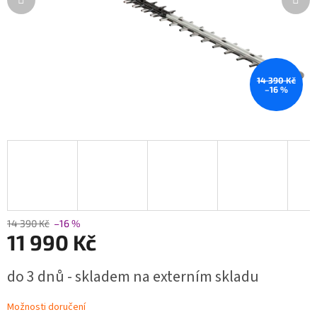
14 390 Kč
–16 %
14 390 Kč
–16 %
11 990 Kč
Měrná
do 3 dnů - skladem na externím skladu
cena:
Možnosti doručení