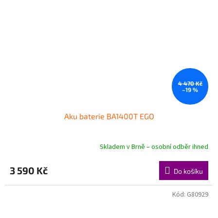
4 470 Kč
–19 %
Aku baterie BA1400T EGO
Skladem v Brně – osobní odběr ihned
3 590 Kč
Do košíku
Kód:
G80929