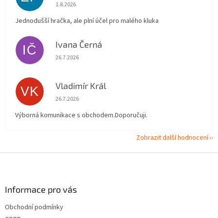
Hodnocení obchodu je 5 z 5 hvězdiček.
1.8.2026
Jednodušší hračka, ale plní účel pro malého kluka
Ivana Černá
IČ
Hodnocení obchodu je 5 z 5 hvězdiček.
26.7.2026
Vladimír Král
VK
Hodnocení obchodu je 5 z 5 hvězdiček.
26.7.2026
Výborná komunikace s obchodem.Doporučuji.
Zobrazit další hodnocení
Z
á
p
a
Informace pro vás
t
Obchodní podmínky
í