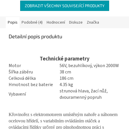
ZOBRAZIT VŠECHNY SOUVISEJÍCÍ PRODUKTY
Popis
Podobné (4)
Hodnocení
Diskuze
Značka
Detailní popis produktu
Technické parametry
Motor
56V, bezuhlíkový, výkon 2000W
Šířka záběru
38 cm
Celková délka
186 cm
Hmotnost bez baterie
4.35 kg
strunová hlava, žací nůž,
Vybavení
dvouramenný popruh
Křovinořez s elektromotorem umístěným nahoře a náhonem
ocelovou hřídelí, s variabilním ovládáním otáček a
ovládacími řídítky určený pro plnohodnotnou práci s