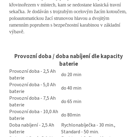
křovinořezem v místech, kam se nedostane klasická travní
sekačka. Je dodáván s trojzubým ocelovým žacím kotoučem,
poloautomatickou žací strunovou hlavou a dvojitým
ramenním popruhem s bezpečnostní karabinou v základní
výbavě.
Provozní doba / doba nabíjení dle kapacity
baterie
Provozní doba - 2,5 Ah
do 20 min
baterie
Provozní doba - 5,0 Ah
do 40 min
baterie
Provozní doba - 7,5 Ah
do 65 min
baterie
Provozní doba - 10,0 Ah
do 80min
baterie
Doba nabíjení - 2,5 Ah
Rychlonabíječka - 30 min.,
baterie
Standard - 50 min.