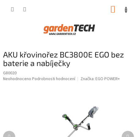
Přejít
NÁKUP
na
obsah
KOŠÍK
AKU křovinořez BC3800E EGO bez
baterie a nabíječky
G80020
Průměrné
Neohodnoceno
Podrobnosti hodnocení
Značka:
EGO POWER+
hodnocení
produktu
je
0,0
z
5
hvězdiček.