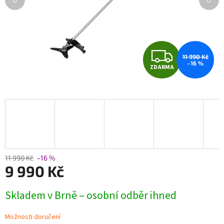
Z
11 990 Kč
–16 %
ZDARMA
D
A
R
M
A
11 990 Kč
–16 %
9 990 Kč
Měrná
Skladem v Brně – osobní odběr ihned
cena:
Možnosti doručení