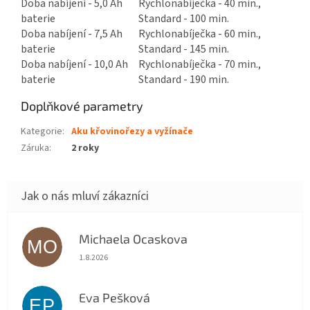
Doba nabíjení - 5,0 Ah
Rychlonabíječka - 40 min.,
baterie
Standard - 100 min.
Doba nabíjení - 7,5 Ah
Rychlonabíječka - 60 min.,
baterie
Standard - 145 min.
Doba nabíjení - 10,0 Ah
Rychlonabíječka - 70 min.,
baterie
Standard - 190 min.
Doplňkové parametry
Kategorie
:
Aku křovinořezy a vyžínače
Záruka
:
2 roky
Michaela Ocaskova
MO
Hodnocení obchodu je 5 z 5 hvězdiček.
1.8.2026
Eva Pešková
EP