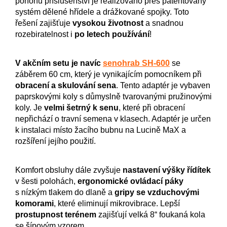
pohonu příslušenství je realizováno přes patentovaný
systém dělené hřídele a drážkované spojky. Toto
řešení zajišťuje
vysokou životnost
a snadnou
rozebiratelnost i
po letech používání
!
V akčním setu je navíc
senohrab SH-600
se
záběrem 60 cm, který je vynikajícím pomocníkem při
obracení a skulování sena
. Tento adaptér je vybaven
paprskovými koly s důmyslně tvarovanými pružinovými
koly. Je
velmi šetrný k senu
, které při obracení
nepřichází o travní semena v klasech. Adaptér je určen
k instalaci místo žacího bubnu na Lucině MaX a
rozšíření jejího použití.
Komfort obsluhy dále zvyšuje
nastavení výšky řídítek
v šesti polohách,
ergonomické ovládací páky
s nízkým tlakem do dlaně a
gripy se vzduchovými
komorami
, které eliminují mikrovibrace. Lepší
prostupnost terénem
zajišťují velká 8“ foukaná kola
se šípovým vzorem.