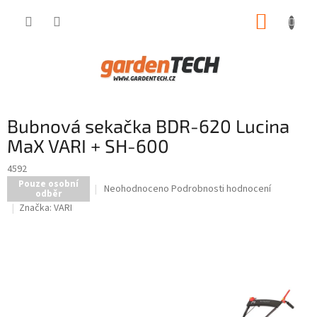
Přejít
NÁKUP
na
obsah
KOŠÍK
Bubnová sekačka BDR-620 Lucina
MaX VARI + SH-600
4592
Pouze osobní
Průměrné
Neohodnoceno
Podrobnosti hodnocení
odběr
hodnocení
Značka:
VARI
produktu
je
0,0
z
5
hvězdiček.