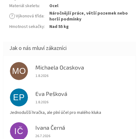
Materiál skeletu
:
Ocel
Náročnější práce, větší pozemek nebo
?
Výkonová třída
:
horší podmínky
Hmotnost sekačky
:
Nad 55 kg
Michaela Ocaskova
MO
Hodnocení obchodu je 5 z 5 hvězdiček.
1.8.2026
Eva Pešková
EP
Hodnocení obchodu je 5 z 5 hvězdiček.
1.8.2026
Jednodušší hračka, ale plní účel pro malého kluka
Ivana Černá
IČ
Hodnocení obchodu je 5 z 5 hvězdiček.
26.7.2026