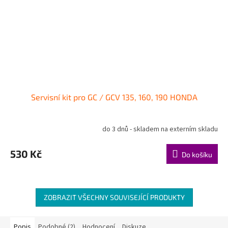
Servisní kit pro GC / GCV 135, 160, 190 HONDA
do 3 dnů - skladem na externím skladu
Průměrné
hodnocení
produktu
530 Kč
Do košíku
je
5,0
z
5
hvězdiček.
ZOBRAZIT VŠECHNY SOUVISEJÍCÍ PRODUKTY
Popis
Podobné (2)
Hodnocení
Diskuze