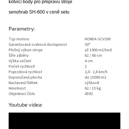
kotvicí body pro přepravu stroje
senohrab SH-600 v ceně setu
Parametry:
Typ motoru
HONDA GCV200
Garantovaná svahová dostupnost
30°
Plošný výkon stroje
až 1900 m2/hod
Šíře záběru
62 / 60 cm
Výška sečení
4 cm
Počet rychlostí
2
Pojezdová rychlost
2,0 - 2,8 km/h
Doporučená plocha
do 15000 m2
Nastavení řídítek
výškově
Hmotnost
62 / 15 kg
Objednací číslo
4592
Youtube videa: