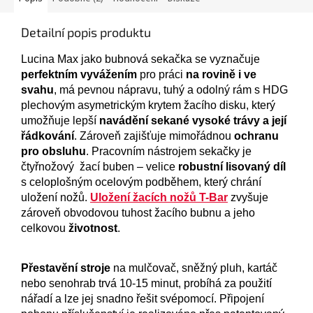
Detailní popis produktu
Lucina Max jako bubnová sekačka se vyznačuje
perfektním vyvážením
pro práci
na rovině i ve
svahu
, má pevnou nápravu, tuhý a odolný rám s HDG
plechovým asymetrickým krytem žacího disku, který
umožňuje lepší
navádění sekané vysoké trávy a její
řádkování
. Zároveň zajišťuje mimořádnou
ochranu
pro obsluhu
. Pracovním nástrojem sekačky je
čtyřnožový žací buben – velice
robustní lisovaný díl
s celoplošným ocelovým podběhem, který chrání
uložení nožů.
Uložení žacích nožů T-Bar
zvyšuje
zároveň obvodovou tuhost žacího bubnu a jeho
celkovou
životnost
.
Přestavění stroje
na mulčovač, sněžný pluh, kartáč
nebo senohrab trvá 10-15 minut, probíhá za použití
nářadí a lze jej snadno řešit svépomocí. Připojení