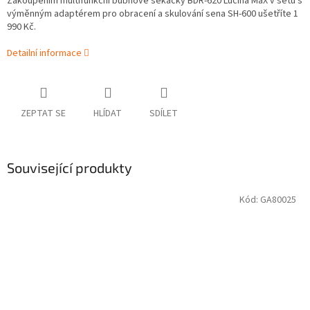
Zakoupením multifunkční bubnové sekačky BDR-620 Lucina MaX v setu s
výměnným adaptérem pro obracení a skulování sena SH-600 ušetříte 1
990 Kč.
Detailní informace
ZEPTAT SE
HLÍDAT
SDÍLET
Související produkty
Kód:
GA80025