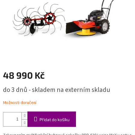
48 990 Kč
Měrná
do 3 dnů - skladem na externím skladu
cena:
Možnosti doručení
Přidat do košíku