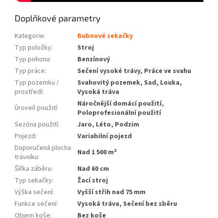
Doplňkové parametry
Kategorie
:
Bubnové sekačky
Typ položky
:
Stroj
Typ pohonu
:
Benzínový
Typ práce
:
Sečení vysoké trávy, Práce ve svahu
Typ pozemku /
Svahovitý pozemek, Sad, Louka,
prostředí
:
Vysoká tráva
Náročnější domácí použití,
Úroveň použití
:
Poloprofesionální použití
Sezóna použití
:
Jaro, Léto, Podzim
Pojezd
:
Variabilní pojezd
Doporučená plocha
Nad 1 500 m²
trávníku
:
Šířka záběru
:
Nad 60 cm
Typ sekačky
:
Žací stroj
Výška sečení
:
Vyšší střih nad 75 mm
Funkce sečení
:
Vysoká tráva, Sečení bez sběru
Objem koše
:
Bez koše