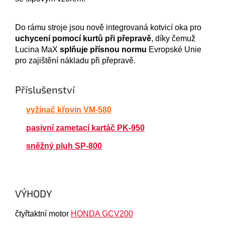
D
o rámu stroje jsou nově integrovaná kotvicí oka pro
uchycení pomocí kurtů při přepravě
, díky čemuž
Lucina MaX
splňuje přísnou normu
Evropské Unie
pro zajištění nákladu při přepravě.
Příslušenství
vyžínač křovin VM-580
pasivní zametací kartáč PK-950
sněžný pluh SP-800
VÝHODY
čtyřtaktní motor
HONDA GCV200