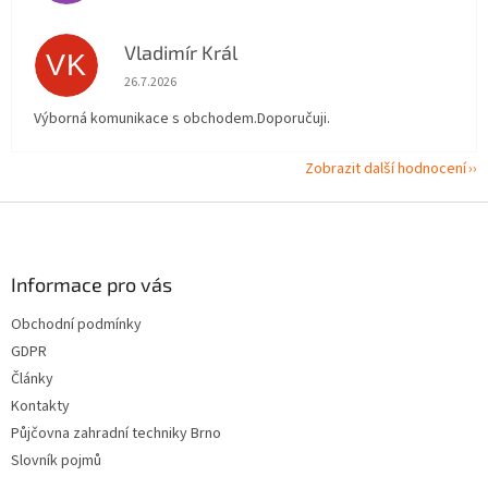
Vladimír Král
VK
Hodnocení obchodu je 5 z 5 hvězdiček.
26.7.2026
Výborná komunikace s obchodem.Doporučuji.
Zobrazit další hodnocení
Z
á
p
a
Informace pro vás
t
Obchodní podmínky
í
GDPR
Články
Kontakty
Půjčovna zahradní techniky Brno
Slovník pojmů