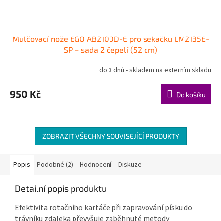
Mulčovací nože EGO AB2100D-E pro sekačku LM2135E-
SP – sada 2 čepelí (52 cm)
do 3 dnů - skladem na externím skladu
950 Kč
Do košíku
ZOBRAZIT VŠECHNY SOUVISEJÍCÍ PRODUKTY
Popis
Podobné (2)
Hodnocení
Diskuze
Detailní popis produktu
Efektivita rotačního kartáče při zapravování písku do
trávníku zdaleka převyšuje zaběhnuté metody