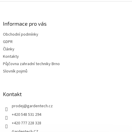
Z
á
p
a
Informace pro vás
t
Obchodní podmínky
í
GDPR
Články
Kontakty
Půjčovna zahradní techniky Brno
Slovník pojmů
Kontakt
prodej
@
gardentech.cz
+420 548 531 294
+420 777 228 328
Gardentech CZ