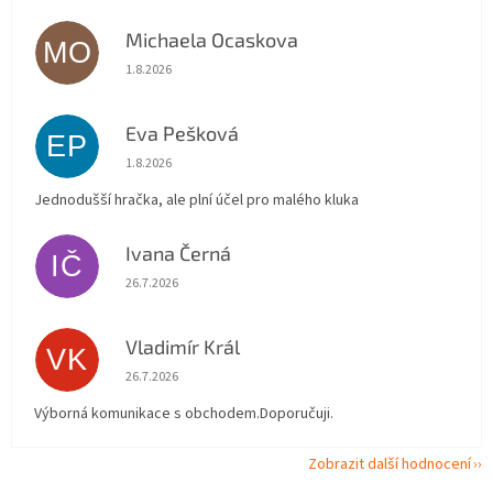
Michaela Ocaskova
MO
Hodnocení obchodu je 5 z 5 hvězdiček.
1.8.2026
Eva Pešková
EP
Hodnocení obchodu je 5 z 5 hvězdiček.
1.8.2026
Jednodušší hračka, ale plní účel pro malého kluka
Ivana Černá
IČ
Hodnocení obchodu je 5 z 5 hvězdiček.
26.7.2026
Vladimír Král
VK
Hodnocení obchodu je 5 z 5 hvězdiček.
26.7.2026
Výborná komunikace s obchodem.Doporučuji.
Zobrazit další hodnocení