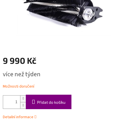
9 990 Kč
Měrná
více než týden
cena:
Možnosti doručení
Přidat do košíku
Detailní informace