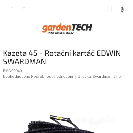
Přejít
NÁKUP
na
obsah
KOŠÍK
Kazeta 45 - Rotační kartáč EDWIN
SWARDMAN
PMO00040
Průměrné
Neohodnoceno
Podrobnosti hodnocení
Značka:
Swardman, s.r.o.
hodnocení
produktu
je
0,0
z
5
hvězdiček.