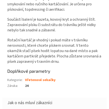
smykování nebo ručního kartáčování. Je určena pro
pískování, topdressing či aerifikaci.
Součástí balení je kazeta, kovový kryt a ochranný štít.
Zapravování písku či substrátu do trávníku ještě nidky
nebylo tak snadné a zábavné.
Rotační kartáč je vhodný i pokud máte v trávníku
nerovnosti, které chcete pískem srovnat. V tento
okamžik stačí písek hodit lopatou na dané místo a pak
kartáčem partkrát přejedete. Plocha zůstane srovnaná a
písek zapravený v travním drnu.
Doplňkové parametry
Kategorie
:
Vřetenové sekačky
Záruka
:
24