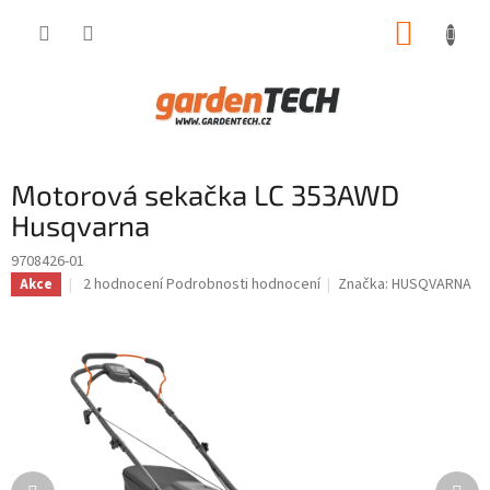
Přejít
NÁKUP
na
obsah
KOŠÍK
Motorová sekačka LC 353AWD
Husqvarna
9708426-01
Průměrné
2 hodnocení
Podrobnosti hodnocení
Značka:
HUSQVARNA
Akce
hodnocení
produktu
je
5,0
z
5
hvězdiček.