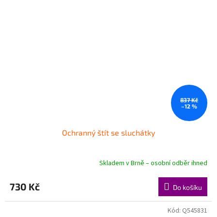
837 Kč
–12 %
Ochranný štít se sluchátky
Skladem v Brně – osobní odběr ihned
730 Kč
Do košíku
Kód:
Q545831