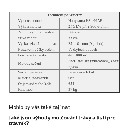
Technické parametry
Výrobce motoru
Husqvarna HS 166AP
Výkon motoru
2,75 kW při 2 900 ot./min
3
Zdvihový objem válce
166 cm
Šířka záběru
53 cm
Výška sekání, min. - max.
25 - 101 mm (9 poloh)
Nastavení výšky sečení
Ve čtyřech bodech
2
Pracovní kapacita
do 1 000 m
Sběr, BioClip (mulčování), zadní
Metody sečení
výhoz
Systém pohonu
Pohon všech kol
Materiál podvozku
Ocel
Objem sběrného koše
65 l
Hmotnost
37 kg
Mohlo by vás také zajímat
Jaké jsou výhody mulčování trávy a listí pro
trávník?