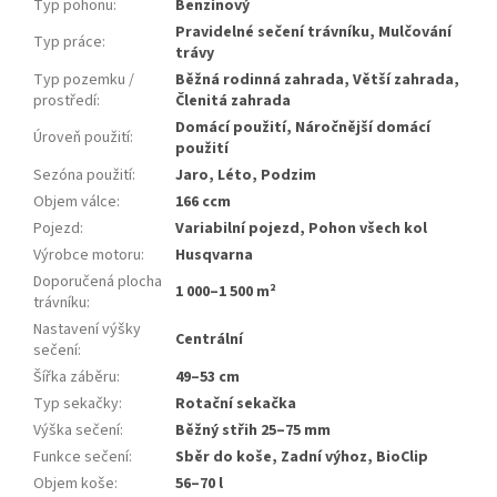
Typ pohonu
:
Benzínový
Pravidelné sečení trávníku, Mulčování
Typ práce
:
trávy
Typ pozemku /
Běžná rodinná zahrada, Větší zahrada,
prostředí
:
Členitá zahrada
Domácí použití, Náročnější domácí
Úroveň použití
:
použití
Sezóna použití
:
Jaro, Léto, Podzim
Objem válce
:
166 ccm
Pojezd
:
Variabilní pojezd, Pohon všech kol
Výrobce motoru
:
Husqvarna
Doporučená plocha
1 000–1 500 m²
trávníku
:
Nastavení výšky
Centrální
sečení
:
Šířka záběru
:
49–53 cm
Typ sekačky
:
Rotační sekačka
Výška sečení
:
Běžný střih 25–75 mm
Funkce sečení
:
Sběr do koše, Zadní výhoz, BioClip
Objem koše
:
56–70 l