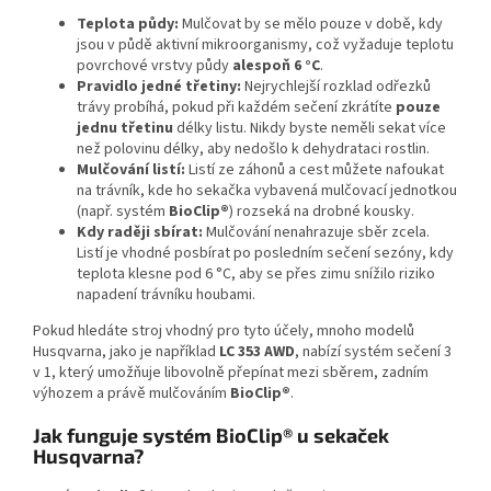
Teplota půdy:
Mulčovat by se mělo pouze v době, kdy
jsou v půdě aktivní mikroorganismy, což vyžaduje teplotu
povrchové vrstvy půdy
alespoň 6 °C
.
Pravidlo jedné třetiny:
Nejrychlejší rozklad odřezků
trávy probíhá, pokud při každém sečení zkrátíte
pouze
jednu třetinu
délky listu. Nikdy byste neměli sekat více
než polovinu délky, aby nedošlo k dehydrataci rostlin.
Mulčování listí:
Listí ze záhonů a cest můžete nafoukat
na trávník, kde ho sekačka vybavená mulčovací jednotkou
(např. systém
BioClip®
) rozseká na drobné kousky.
Kdy raději sbírat:
Mulčování nenahrazuje sběr zcela.
Listí je vhodné posbírat po posledním sečení sezóny, kdy
teplota klesne pod 6 °C, aby se přes zimu snížilo riziko
napadení trávníku houbami.
Pokud hledáte stroj vhodný pro tyto účely, mnoho modelů
Husqvarna, jako je například
LC 353 AWD
, nabízí systém sečení 3
v 1, který umožňuje libovolně přepínat mezi sběrem, zadním
výhozem a právě mulčováním
BioClip®
.
Jak funguje systém BioClip® u sekaček
Husqvarna?