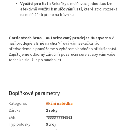
Využití pro listí:
Sekačky s mulčovací jednotkou lze
efektivně využít i k
mulčování listí
, které stroj rozseká
na malé části přímo na trávníku.
Gardentech Brno – autorizovaný prodejce Husqvarna
V
naší prodejně v Brně na ulici Mírová vám sekačku rádi
předvedeme a pomůžeme s výběrem vhodného příslušenství.
Zajišťujeme odborný záruční i pozáruční servis, aby vám vaše
technika sloužila po mnoho let.
Doplňkové parametry
Kategorie
:
Akční nabídka
Záruka
:
2 roky
EAN
:
7333377786561
Typ položky
:
Stroj