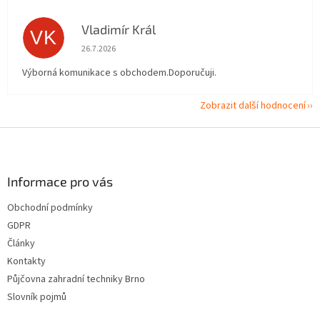
Vladimír Král
VK
Hodnocení obchodu je 5 z 5 hvězdiček.
26.7.2026
Výborná komunikace s obchodem.Doporučuji.
Zobrazit další hodnocení
Z
á
p
a
Informace pro vás
t
Obchodní podmínky
í
GDPR
Články
Kontakty
Půjčovna zahradní techniky Brno
Slovník pojmů