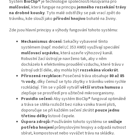
Systém
BioClip®
je technologie společnosti Husqvarna pro
mulčování
, která funguje na principu
jemného rozsekání trávy
na drobné kousky
. Tyto malé odstřižky se pak vrací zpět do
trávníku, kde slouží jako
přírodní hnojivo
bohaté na živiny.
Zde jsou hlavní principy a výhody fungování tohoto systému:
Mechanismus drcení:
Sekačky vybavené tímto
systémem (např. model LC 353 AWD) využívají speciální
mulčovací ucpávku
, která uzavře výhozový kanál.
Robustní žací ústrojí je navrženo tak, aby v něm
docházelo k efektivnímu proudění vzduchu, které trávu v
ústrojí udrží déle, aby mohla být
rozsekána vícekrát
.
Přirozená recyklace:
Posečená tráva obsahuje
80 až 85
% vody
, díky čemuž se tyto zbytky v trávníku velmi rychle
rozkládají. Tím se v půdě vytváří
větší vrstva humusu
a
zlepšuje se prostředí pro užitečné mikroorganismy.
Pravidlo sečení:
Aby systém BioClip® fungoval optimálně
a tráva se stihla rozložit bez rizika vzniku travní plsti,
doporučuje se při každém sečení zkrátit
pouze jednu
třetinu délky
listové čepele.
Úspora zdrojů:
Používáním tohoto systému se
snižuje
potřeba hnojení
průmyslovými hnojivy a odpadá nutnost
sbírat, kompostovat nebo vyvážet trávu na skládky.