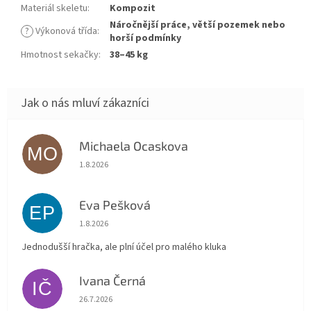
Materiál skeletu
:
Kompozit
Náročnější práce, větší pozemek nebo
?
Výkonová třída
:
horší podmínky
Hmotnost sekačky
:
38–45 kg
Michaela Ocaskova
MO
Hodnocení obchodu je 5 z 5 hvězdiček.
1.8.2026
Eva Pešková
EP
Hodnocení obchodu je 5 z 5 hvězdiček.
1.8.2026
Jednodušší hračka, ale plní účel pro malého kluka
Ivana Černá
IČ
Hodnocení obchodu je 5 z 5 hvězdiček.
26.7.2026