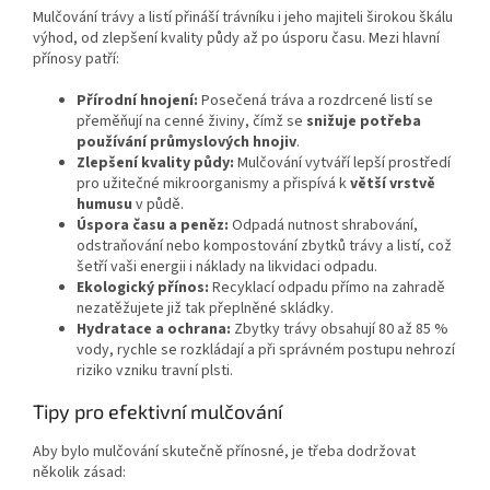
Mulčování trávy a listí přináší trávníku i jeho majiteli širokou škálu
výhod, od zlepšení kvality půdy až po úsporu času. Mezi hlavní
přínosy patří:
Přírodní hnojení:
Posečená tráva a rozdrcené listí se
přeměňují na cenné živiny, čímž se
snižuje potřeba
používání průmyslových hnojiv
.
Zlepšení kvality půdy:
Mulčování vytváří lepší prostředí
pro užitečné mikroorganismy a přispívá k
větší vrstvě
humusu
v půdě.
Úspora času a peněz:
Odpadá nutnost shrabování,
odstraňování nebo kompostování zbytků trávy a listí, což
šetří vaši energii i náklady na likvidaci odpadu.
Ekologický přínos:
Recyklací odpadu přímo na zahradě
nezatěžujete již tak přeplněné skládky.
Hydratace a ochrana:
Zbytky trávy obsahují 80 až 85 %
vody, rychle se rozkládají a při správném postupu nehrozí
riziko vzniku travní plsti.
Tipy pro efektivní mulčování
Aby bylo mulčování skutečně přínosné, je třeba dodržovat
několik zásad: