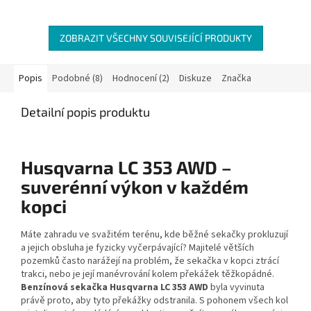
ZOBRAZIT VŠECHNY SOUVISEJÍCÍ PRODUKTY
Popis
Podobné (8)
Hodnocení (2)
Diskuze
Značka
Detailní popis produktu
Husqvarna LC 353 AWD –
suverénní výkon v každém
kopci
Máte zahradu ve svažitém terénu, kde běžné sekačky prokluzují
a jejich obsluha je fyzicky vyčerpávající? Majitelé větších
pozemků často narážejí na problém, že sekačka v kopci ztrácí
trakci, nebo je její manévrování kolem překážek těžkopádné.
Benzínová sekačka Husqvarna LC 353 AWD
byla vyvinuta
právě proto, aby tyto překážky odstranila. S pohonem všech kol