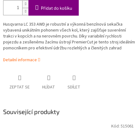
Přidat do košíku
Husqvarna LC 353 AWD je robustní a výkonná benzínová sekačka
vybavená unikátním pohonem všech kol, který zajišťuje suverénní
trakci v kopcích a na nerovném povrchu
. Díky variabilní rychlosti
pojezdu a zesílenému žacímu ústrojí PremierCut je tento stroj ideálním
pomocníkem pro efektivní údržbu rozlehlých a členitých zahrad
Detailní informace
ZEPTAT SE
HLÍDAT
SDÍLET
Související produkty
Kód:
515061