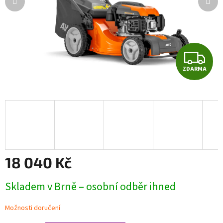
Z
ZDARMA
D
A
R
M
A
18 040 Kč
Měrná
Skladem v Brně – osobní odběr ihned
cena:
Možnosti doručení