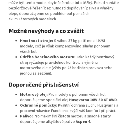
může být tento model zbytečně robustní a těžký. Pokud hledáte
bezúdržbové řešení bez nutnosti doplňování paliva a výměny
oleje, doporučujeme se poohlédnout po našich
akumulátorových modelech.
Možné nevýhody a co zvážit
Hmotnost stroje:
S váhou 37 kg patří mezi těžší
modely, což je však kompenzováno silným pohonem
všech kol.
Údržba benzínového motoru:
Jako každý benzínový
stroj vyžaduje pravidelnou kontrolu a výměnu
motorového oleje (vždy po 25 hodinách provozu nebo
jednou za sezónu).
Doporučené příslušenství
Motorový olej:
Pro modely s pohonem všech kol
doporučujeme speciální olej
Husqvarna 10W-30 4T AWD
.
Ochranné pomůcky:
Kvalitní ochrana sluchu Husqvarna a
pracovní rukavice Functional zvýší váš komfort při práci.
Palivo:
Pro maximální čistotu motoru a snadné starty
doporučujeme alkylátové palivo
Aspen 4
.