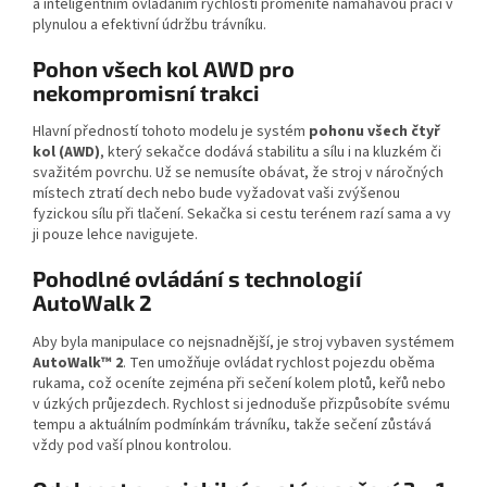
a inteligentním ovládáním rychlosti proměníte namáhavou práci v
plynulou a efektivní údržbu trávníku.
Pohon všech kol AWD pro
nekompromisní trakci
Hlavní předností tohoto modelu je systém
pohonu všech čtyř
kol (AWD)
, který sekačce dodává stabilitu a sílu i na kluzkém či
svažitém povrchu. Už se nemusíte obávat, že stroj v náročných
místech ztratí dech nebo bude vyžadovat vaši zvýšenou
fyzickou sílu při tlačení. Sekačka si cestu terénem razí sama a vy
ji pouze lehce navigujete.
Pohodlné ovládání s technologií
AutoWalk 2
Aby byla manipulace co nejsnadnější, je stroj vybaven systémem
AutoWalk™ 2
. Ten umožňuje ovládat rychlost pojezdu oběma
rukama, což oceníte zejména při sečení kolem plotů, keřů nebo
v úzkých průjezdech. Rychlost si jednoduše přizpůsobíte svému
tempu a aktuálním podmínkám trávníku, takže sečení zůstává
vždy pod vaší plnou kontrolou.