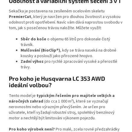
Odolnost a variabilní systém sečení 3 v 1
Sekačka je postavena na zesíleném ocelovém skeletu
PremierCut
, který je navržen pro dlouhou životnost a vysokou
odolnost proti opotřebení. Navíc vám dává naprostou svobodu v
tom, jak s posečenou trávou naložíte. Můžete využít:
Sběr do koše
o objemu 65 litrů pro dokonale čistý
trávník.
Mulčování (BioClip®)
, kdy se tráva naseká na drobné
kousky a poslouží jako přirozené hnojivo.
Zadní výhoz
pro rychlé zpracování vysoké a přerostlé
trávy.
Pro koho je Husqvarna LC 353 AWD
ideální volbou?
Tento model je
typickým řešením pro majitele velkých a
náročných zahrad
(do cca 1 000 m²), které se vyznačují
nerovnostmi nebo výrazným převýšením. Je určen pro
uživatele, kteří vyžadují robustní stroj, spolehlivý benzínový
motor a nechtějí být limitováni výkonem pojezdu.
Pro koho výrobek není?
Pro malé, zcela rovné předzahrádky