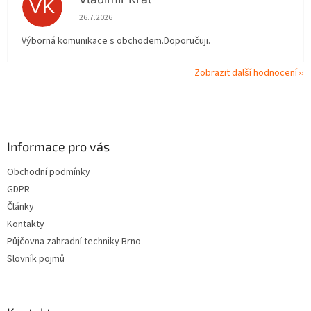
VK
Hodnocení obchodu je 5 z 5 hvězdiček.
26.7.2026
Výborná komunikace s obchodem.Doporučuji.
Zobrazit další hodnocení
Z
á
p
a
Informace pro vás
t
Obchodní podmínky
í
GDPR
Články
Kontakty
Půjčovna zahradní techniky Brno
Slovník pojmů