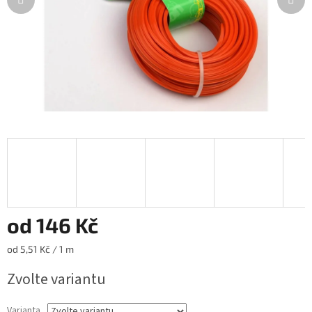
od
146 Kč
Měrná
od 5,51 Kč / 1 m
cena:
Zvolte variantu
Varianta