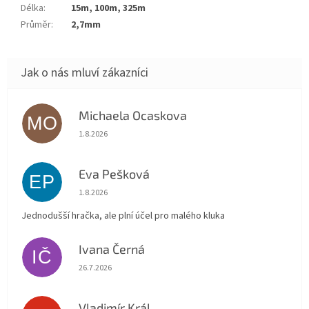
Délka
:
15m, 100m, 325m
Průměr
:
2,7mm
Michaela Ocaskova
MO
Hodnocení obchodu je 5 z 5 hvězdiček.
1.8.2026
Eva Pešková
EP
Hodnocení obchodu je 5 z 5 hvězdiček.
1.8.2026
Jednodušší hračka, ale plní účel pro malého kluka
Ivana Černá
IČ
Hodnocení obchodu je 5 z 5 hvězdiček.
26.7.2026
Vladimír Král