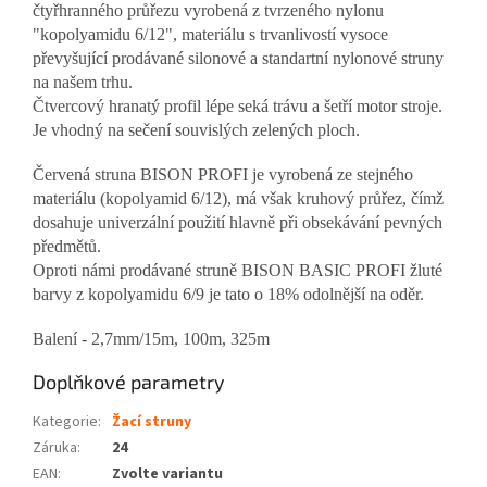
čtyřhranného průřezu vyrobená z tvrzeného nylonu
"kopolyamidu 6/12", materiálu s trvanlivostí vysoce
převyšující prodávané silonové a standartní nylonové struny
na našem trhu.
Čtvercový hranatý profil lépe seká trávu a šetří motor stroje.
Je vhodný na sečení souvislých zelených ploch.
Červená struna BISON PROFI je vyrobená ze stejného
materiálu (kopolyamid 6/12), má však kruhový průřez, čímž
dosahuje univerzální použití hlavně při obsekávání pevných
předmětů.
Oproti námi prodávané struně BISON BASIC PROFI žluté
barvy z kopolyamidu 6/9 je tato o 18% odolnější na oděr.
Balení - 2,7mm/15m, 100m, 325m
Doplňkové parametry
Kategorie
:
Žací struny
Záruka
:
24
EAN
:
Zvolte variantu