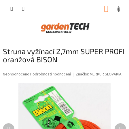
Přejít
NÁKUP
na
obsah
KOŠÍK
Struna vyžínací 2,7mm SUPER PROFI
oranžová BISON
Průměrné
Neohodnoceno
Podrobnosti hodnocení
Značka:
MERKUR SLOVAKIA
hodnocení
produktu
je
0,0
z
5
hvězdiček.