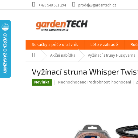
Přejít
+420 548 531 294
prodej@gardentech.cz
na
obsah
Sekačky a péče o trávník
Léto v zahradě
Ruč
Domů
Akční nabídka
Vyžínací struny Husqvarna
Vyžínací struna Whisper Twi
Průměrné
Neohodnoceno
Podrobnosti hodnocení
Novinka
hodnocení
produktu
je
0,0
z
5
hvězdiček.