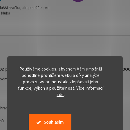
šší hračka, ale plní účel pro
 kluka
e pro vás
Kontakt
Facebo
Používáme cookies, abychom Vám umožnili
pohodlné prohlížení webu a díky analýze
podmínky
prodej
@
gardentech.cz
provozu webu neustále zlepšovali jeho
funkce, výkon a použitelnost. Více informací
+420 548 531 294
zde
.
+420 777 228 328
Gardentech CZ
hradní techniky
jmů
Souhlasím