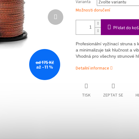
Varianta
Možnosti doručení
Přidat do koš
Profesionální vyžínací struna s 
a minimalizuje tak hlučnost a vib
Vhodná pro všechny strunové hl
od 175 Kč
až –11 %
Detailní informace
TISK
ZEPTAT SE
H