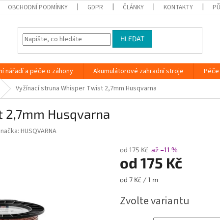
OBCHODNÍ PODMÍNKY
GDPR
ČLÁNKY
KONTAKTY
PŮ
HLEDAT
ní nářadí a péče o záhony
Akumulátorové zahradní stroje
Péče 
Vyžínací struna Whisper Twist 2,7mm Husqvarna
st 2,7mm Husqvarna
Značka:
HUSQVARNA
od 175 Kč
až –11 %
od
175 Kč
Měrná
od 7 Kč / 1 m
cena:
Zvolte variantu