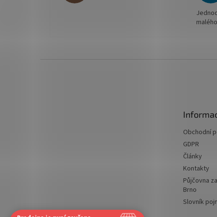
Jednodu
malého
Z
á
p
a
t
Informac
í
Obchodní 
GDPR
Články
Kontakty
Půjčovna za
Brno
Slovník po