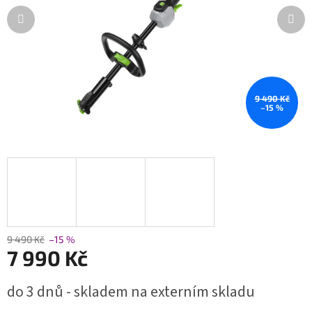
9 490 Kč
–15 %
9 490 Kč
–15 %
7 990 Kč
Měrná
do 3 dnů - skladem na externím skladu
cena: