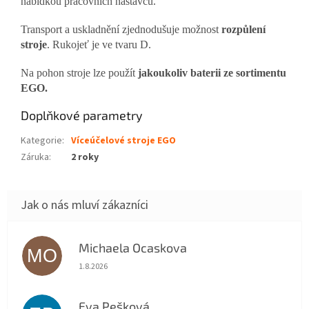
nabídkou pracovních nástavců.
Transport a uskladnění zjednodušuje možnost
rozpůlení
stroje
. Rukojeť je ve tvaru D.
Na pohon stroje lze použít
jakoukoliv baterii ze sortimentu
EGO.
Doplňkové parametry
Kategorie
:
Víceúčelové stroje EGO
Záruka
:
2 roky
Michaela Ocaskova
MO
Hodnocení obchodu je 5 z 5 hvězdiček.
1.8.2026
Eva Pešková