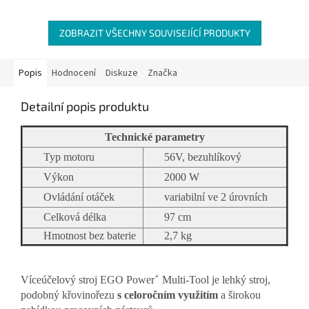
ZOBRAZIT VŠECHNY SOUVISEJÍCÍ PRODUKTY
Popis
Hodnocení
Diskuze
Značka
Detailní popis produktu
Technické parametry
Typ motoru
56V, bezuhlíkový
Výkon
2000 W
Ovládání otáček
variabilní ve 2 úrovních
Celková délka
97 cm
Hmotnost bez baterie
2,7 kg
+
Víceúčelový stroj EGO Power
Multi-Tool je lehký stroj,
podobný křovinořezu
s celoročním využitím
a širokou