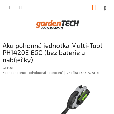
Přejít
NÁKUP
na
obsah
KOŠÍK
Aku pohonná jednotka Multi-Tool
PH1420E EGO (bez baterie a
nabíječky)
G81001
Průměrné
Neohodnoceno
Podrobnosti hodnocení
Značka:
EGO POWER+
hodnocení
produktu
je
0,0
z
5
hvězdiček.