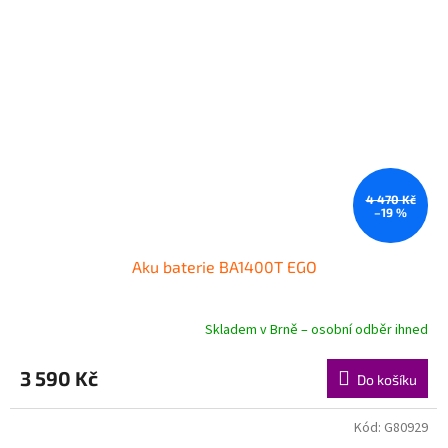
4 470 Kč
–19 %
Aku baterie BA1400T EGO
Skladem v Brně – osobní odběr ihned
3 590 Kč
Do košíku
Kód:
G80929