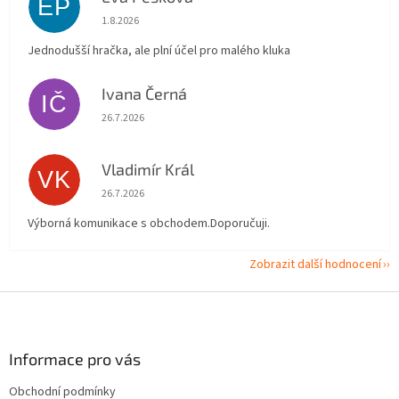
EP
Hodnocení obchodu je 5 z 5 hvězdiček.
1.8.2026
Jednodušší hračka, ale plní účel pro malého kluka
Ivana Černá
IČ
Hodnocení obchodu je 5 z 5 hvězdiček.
26.7.2026
Vladimír Král
VK
Hodnocení obchodu je 5 z 5 hvězdiček.
26.7.2026
Výborná komunikace s obchodem.Doporučuji.
Zobrazit další hodnocení
Z
á
p
a
Informace pro vás
t
Obchodní podmínky
í