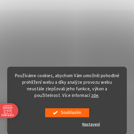
Používáme cookies, abychom Vám umožnili pohodlné
prohlížení webu a díky analýze provozu webu
neustále zlepšovali jeho funkce, výkon a
použitelnost. Více informací
zde
.
Vytvořil Shoptet
Souhlasím
Copyright 2026
Gardentech s.r.o.
. Všechna práva vyhrazena.
Zobrazit
Upravit nastavení cookies
Nastavení
červenec a srpen v sobotu ZAVŘENO