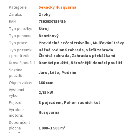
Kategorie
:
Sekačky Husqvarna
Záruka
:
2 roky
EAN
:
7392930759435
Typ položky
:
Stroj
Typ pohonu
:
Benzínový
Typ práce
:
Pravidelné sečení trávníku, Mulčování trávy
Typ pozemku
Běžná rodinná zahrada, Větší zahrada,
/ prostředí
:
Členitá zahrada, Zahrada s překážkami
Úroveň použití
:
Domácí použití, Náročnější domácí použití
Sezóna
Jaro, Léto, Podzim
použití
:
Objem válce
:
166 ccm
Výstupní
2,75 kW
výkon
:
Pojezd
:
S pojezdem, Pohon zadních kol
Výrobce
Husqvarna
motoru
:
Doporučená
plocha
1 000–1 500 m²