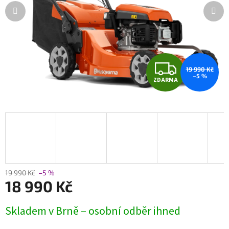
Z
19 990 Kč
–5 %
ZDARMA
D
A
R
M
A
19 990 Kč
–5 %
18 990 Kč
Měrná
Skladem v Brně – osobní odběr ihned
cena: