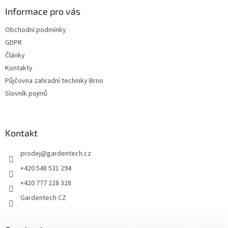
p
a
Informace pro vás
t
Obchodní podmínky
í
GDPR
Články
Kontakty
Půjčovna zahradní techniky Brno
Slovník pojmů
Kontakt
prodej
@
gardentech.cz
+420 548 531 294
+420 777 228 328
Gardentech CZ