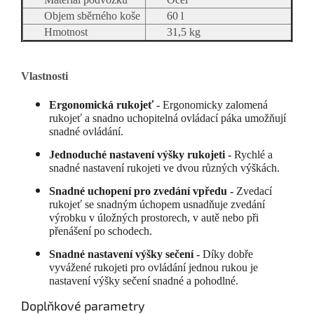
Objem sběrného koše
60 l
Hmotnost
31,5 kg
Vlastnosti
Ergonomická rukojeť -
Ergonomicky zalomená
rukojeť a snadno uchopitelná ovládací páka umožňují
snadné ovládání.
Jednoduché nastavení výšky rukojeti -
Rychlé a
snadné nastavení rukojeti ve dvou různých výškách.
Snadné uchopení pro zvedání vpředu -
Zvedací
rukojeť se snadným úchopem usnadňuje zvedání
výrobku v úložných prostorech, v autě nebo při
přenášení po schodech.
Snadné nastavení výšky sečení -
Díky dobře
vyvážené rukojeti pro ovládání jednou rukou je
nastavení výšky sečení snadné a pohodlné.
Doplňkové parametry