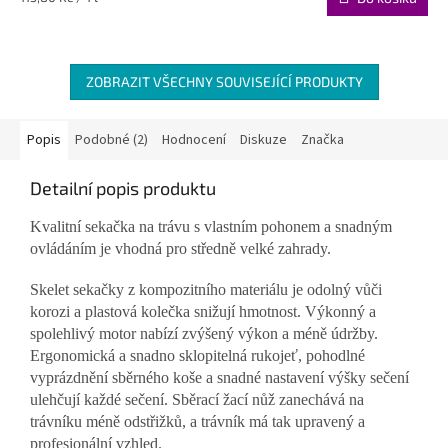
5,0
cena:
z
5
hvězdiček.
ZOBRAZIT VŠECHNY SOUVISEJÍCÍ PRODUKTY
Popis
Podobné (2)
Hodnocení
Diskuze
Značka
Detailní popis produktu
Kvalitní sekačka na trávu s vlastním pohonem a snadným
ovládáním je vhodná pro středně velké zahrady.
Skelet sekačky z kompozitního materiálu je odolný vůči
korozi a plastová kolečka snižují hmotnost. Výkonný a
spolehlivý motor nabízí zvýšený výkon a méně údržby.
Ergonomická a snadno sklopitelná rukojeť, pohodlné
vyprázdnění sběrného koše a snadné nastavení výšky sečení
ulehčují každé sečení. Sběrací žací nůž zanechává na
trávníku méně odstřižků, a trávník má tak upravený a
profesionální vzhled.