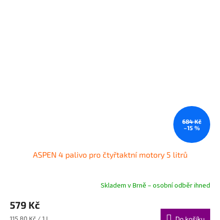
684 Kč
–15 %
ASPEN 4 palivo pro čtyřtaktní motory 5 litrů
Skladem v Brně – osobní odběr ihned
Průměrné
hodnocení
579 Kč
produktu
je
Měrná
115,80 Kč / 1 l
Do košíku