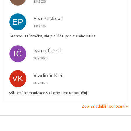
Hodnocení obchodu je 5 z 5 hvězdiček.
1.8.2026
Eva Pešková
EP
Hodnocení obchodu je 5 z 5 hvězdiček.
1.8.2026
Jednodušší hračka, ale plní účel pro malého kluka
Ivana Černá
IČ
Hodnocení obchodu je 5 z 5 hvězdiček.
26.7.2026
Vladimír Král
VK
Hodnocení obchodu je 5 z 5 hvězdiček.
26.7.2026
Výborná komunikace s obchodem.Doporučuji.
Zobrazit další hodnocení
Z
á