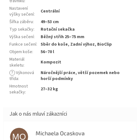
trávníku
:
Nastavení
Centrální
výšky sečení
:
Šířka záběru
:
49–53 cm
Typ sekačky
:
Rotační sekačka
Výška sečení
:
Běžný střih 25–75 mm
Funkce sečení
:
Sběr do koše, Zadní výhoz, BioClip
Objem koše
:
56–70 l
Materiál
Kompozit
skeletu
:
?
Výkonová
Náročnější práce, větší pozemek nebo
třída
:
horší podmínky
Hmotnost
27–32 kg
sekačky
:
Michaela Ocaskova
MO