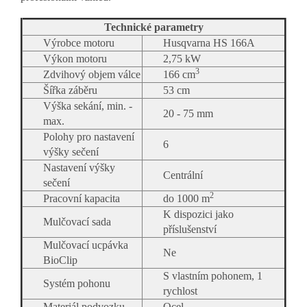
Technické parametry
Výrobce motoru
Husqvarna HS 166A
Výkon motoru
2,75 kW
3
Zdvihový objem válce
166 cm
Šířka záběru
53 cm
Výška sekání, min. -
20 - 75 mm
max.
Polohy pro nastavení
6
výšky sečení
Nastavení výšky
Centrální
sečení
2
Pracovní kapacita
do 1000 m
K dispozici jako
Mulčovací sada
příslušenství
Mulčovací ucpávka
Ne
BioClip
S vlastním pohonem, 1
Systém pohonu
rychlost
Materiál podvozku
Ocel