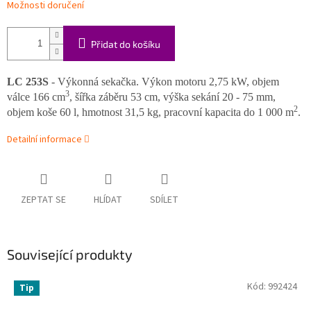
Možnosti doručení
Přidat do košíku
LC 253S
- Výkonná sekačka. Výkon motoru 2,75 kW, objem
3
válce 166 cm
, šířka záběru 53 cm, výška sekání 20 - 75 mm,
2
objem koše 60 l, hmotnost 31,5 kg, pracovní kapacita do 1 000 m
.
Detailní informace
ZEPTAT SE
HLÍDAT
SDÍLET
Související produkty
Kód:
992424
Tip