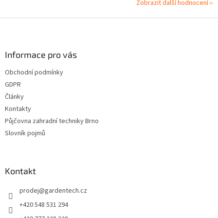
Zobrazit další hodnocení
Z
á
p
a
Informace pro vás
t
Obchodní podmínky
í
GDPR
Články
Kontakty
Půjčovna zahradní techniky Brno
Slovník pojmů
Kontakt
prodej
@
gardentech.cz
+420 548 531 294