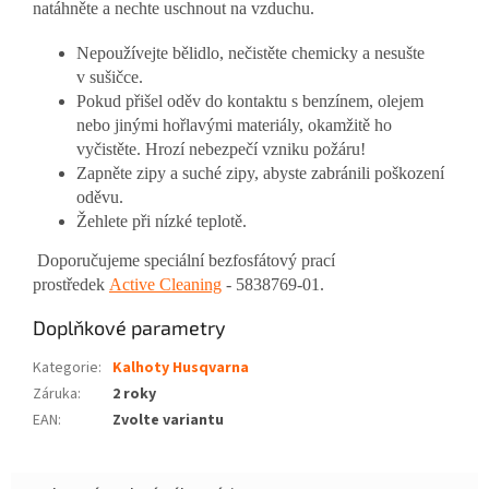
natáhněte a nechte uschnout na vzduchu.
Nepoužívejte bělidlo, nečistěte chemicky a nesušte
v sušičce.
Pokud přišel oděv do kontaktu s benzínem, olejem
nebo jinými hořlavými materiály, okamžitě ho
vyčistěte. Hrozí nebezpečí vzniku požáru!
Zapněte zipy a suché zipy, abyste zabránili poškození
oděvu.
Žehlete při nízké teplotě.
Doporučujeme speciální bezfosfátový prací
prostředek
Active Cleaning
- 5838769-01.
Doplňkové parametry
Kategorie
:
Kalhoty Husqvarna
Záruka
:
2 roky
EAN
:
Zvolte variantu