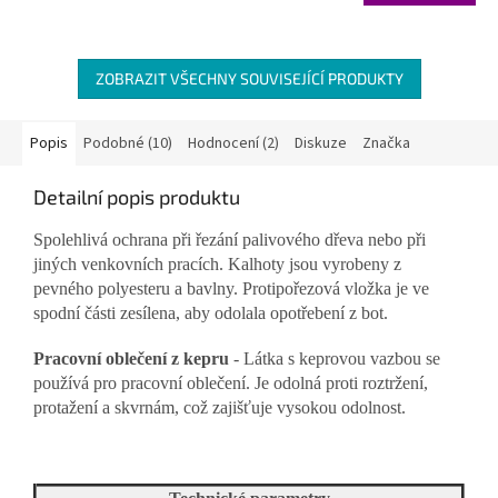
5,0
z
5
hvězdiček.
ZOBRAZIT VŠECHNY SOUVISEJÍCÍ PRODUKTY
Popis
Podobné (10)
Hodnocení (2)
Diskuze
Značka
Detailní popis produktu
Spolehlivá ochrana při řezání palivového dřeva nebo při
jiných venkovních pracích. Kalhoty jsou vyrobeny z
pevného polyesteru a bavlny. Protipořezová vložka je ve
spodní části zesílena, aby odolala opotřebení z bot.
Pracovní oblečení z kepru
- Látka
s keprovou vazbou se
používá pro pracovní oblečení. Je odolná proti roztržení,
protažení a skvrnám, což zajišťuje vysokou odolnost.