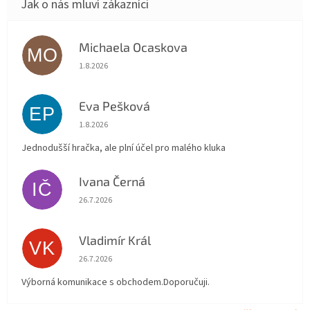
Michaela Ocaskova
MO
Hodnocení obchodu je 5 z 5 hvězdiček.
1.8.2026
Eva Pešková
EP
Hodnocení obchodu je 5 z 5 hvězdiček.
1.8.2026
Jednodušší hračka, ale plní účel pro malého kluka
Ivana Černá
IČ
Hodnocení obchodu je 5 z 5 hvězdiček.
26.7.2026
Vladimír Král
VK
Hodnocení obchodu je 5 z 5 hvězdiček.
26.7.2026
Výborná komunikace s obchodem.Doporučuji.