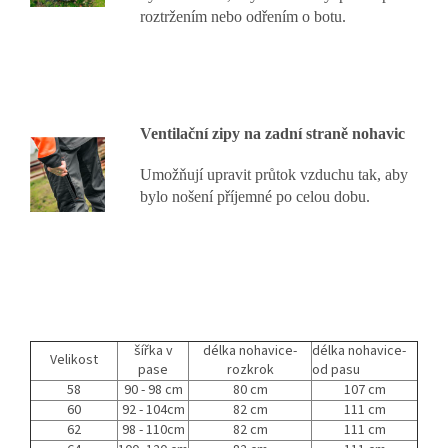
roztržením nebo odřením o botu.
Ventilační zipy na zadní straně nohavic
Umožňují upravit průtok vzduchu tak, aby
bylo nošení příjemné po celou dobu.
šířka v
délka nohavice-
délka nohavice-
Velikost
pase
rozkrok
od pasu
58
90 - 98 cm
80 cm
107 cm
60
92 - 104cm
82 cm
111 cm
62
98 - 110cm
82 cm
111 cm