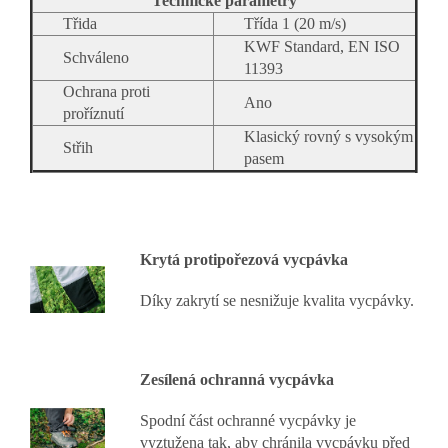
Technické parametry
Třida
Třída 1 (20 m/s)
KWF Standard, EN ISO
Schváleno
11393
Ochrana proti
Ano
proříznutí
Klasický rovný s vysokým
Střih
pasem
Krytá protipořezová vycpávka
Díky zakrytí se nesnižuje kvalita vycpávky.
Zesílená ochranná vycpávka
Spodní část ochranné vycpávky je
vyztužena tak, aby chránila vycpávku před