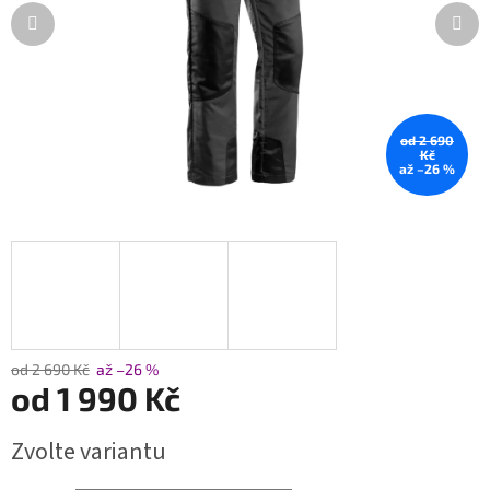
od 2 690
Kč
až –26 %
od 2 690 Kč
až –26 %
od
1 990 Kč
Měrná
Zvolte variantu
cena: