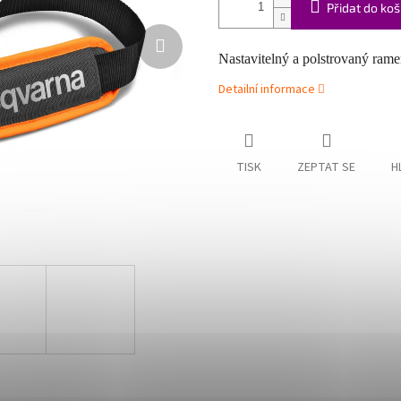
Přidat do koš
Nastavitelný a polstrovaný ram
Detailní informace
TISK
ZEPTAT SE
H