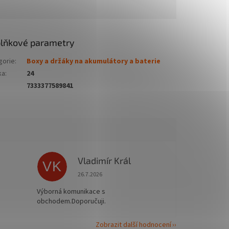
lňkové parametry
gorie
:
Boxy a držáky na akumulátory a baterie
ka
:
24
7333377589841
Vladimír Král
VK
 5 z 5 hvězdiček.
Hodnocení obchodu je 5 z 5 hvězdiček.
26.7.2026
Výborná komunikace s
obchodem.Doporučuji.
Zobrazit další hodnocení