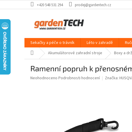
Přejít
+420 548 531 294
prodej@gardentech.cz
na
obsah
Sekačky a péče o trávník
Léto v zahradě
Ruč
Domů
Akumulátorové zahradní stroje
Boxy a dr
Ramenní popruh k přenosné
Průměrné
Neohodnoceno
Podrobnosti hodnocení
Značka:
HUSQV
hodnocení
produktu
je
0,0
z
5
hvězdiček.