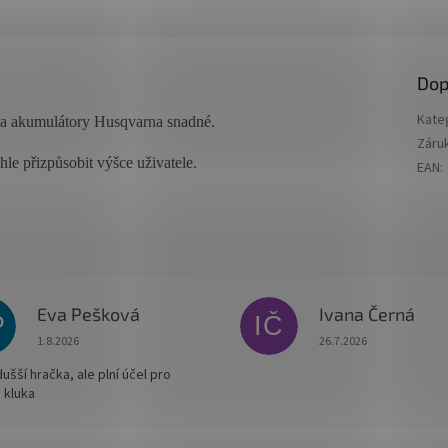
Dop
Kate
a akumulátory Husqvarna snadné.
Záru
chle přizpůsobit výšce uživatele.
EAN
:
Eva Pešková
Ivana Černá
P
IČ
Hodnocení obchodu je 5 z 5 hvězdiček.
Hodnocení obchodu je
1.8.2026
26.7.2026
šší hračka, ale plní účel pro
 kluka