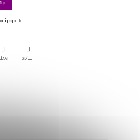
íku
enní popruh
LÍDAT
SDÍLET