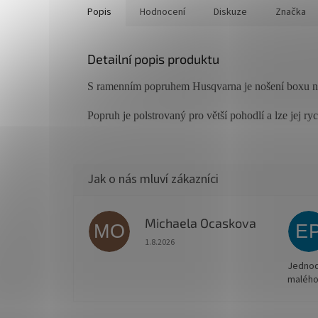
Popis
Hodnocení
Diskuze
Značka
Detailní popis produktu
S ramenním popruhem Husqvarna je nošení boxu n
Popruh je polstrovaný pro větší pohodlí a lze jej ry
Michaela Ocaskova
MO
E
Hodnocení obchodu je 5 z 5 hvězdiček.
1.8.2026
Jednodu
malého