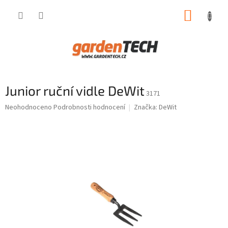
Přejít
NÁKUP
na
obsah
KOŠÍK
Junior ruční vidle DeWit
3171
Průměrné
Neohodnoceno
Podrobnosti hodnocení
Značka:
DeWit
hodnocení
produktu
je
0,0
z
5
hvězdiček.