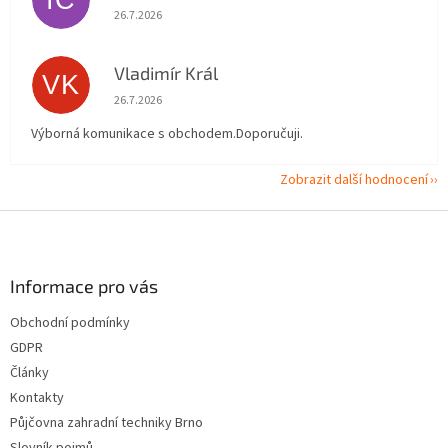
IČ
Hodnocení obchodu je 5 z 5 hvězdiček.
26.7.2026
Vladimír Král
VK
Hodnocení obchodu je 5 z 5 hvězdiček.
26.7.2026
Výborná komunikace s obchodem.Doporučuji.
Zobrazit další hodnocení
Z
á
p
a
Informace pro vás
t
Obchodní podmínky
í
GDPR
Články
Kontakty
Půjčovna zahradní techniky Brno