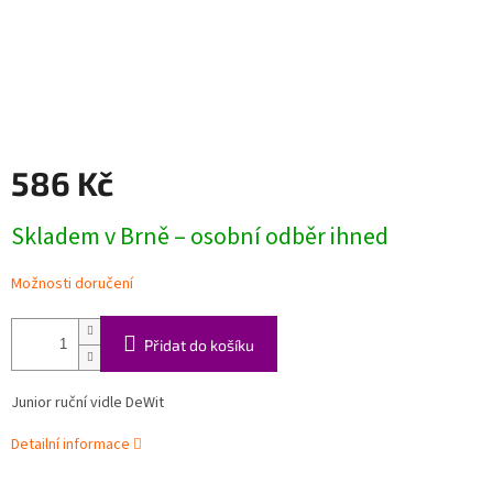
586 Kč
Měrná
Skladem v Brně – osobní odběr ihned
cena:
Možnosti doručení
Přidat do košíku
Junior ruční vidle DeWit
Detailní informace