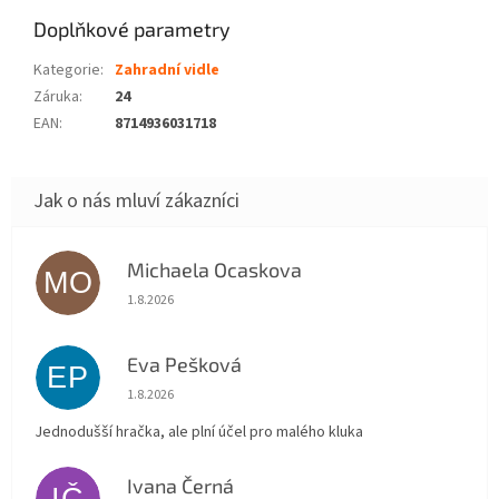
Doplňkové parametry
Kategorie
:
Zahradní vidle
Záruka
:
24
EAN
:
8714936031718
Michaela Ocaskova
MO
Hodnocení obchodu je 5 z 5 hvězdiček.
1.8.2026
Eva Pešková
EP
Hodnocení obchodu je 5 z 5 hvězdiček.
1.8.2026
Jednodušší hračka, ale plní účel pro malého kluka
Ivana Černá