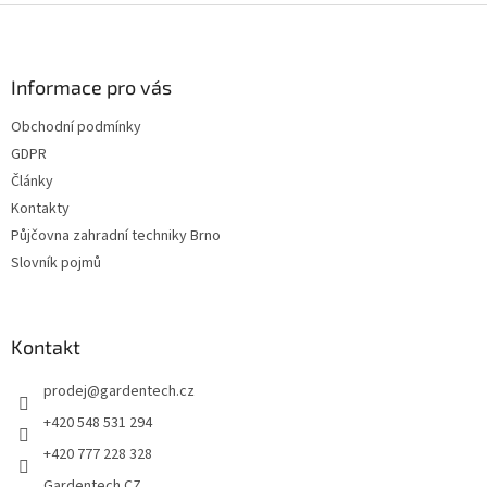
Z
á
p
a
Informace pro vás
t
Obchodní podmínky
í
GDPR
Články
Kontakty
Půjčovna zahradní techniky Brno
Slovník pojmů
Kontakt
prodej
@
gardentech.cz
+420 548 531 294
+420 777 228 328
Gardentech CZ