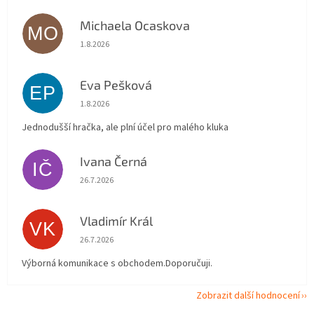
Michaela Ocaskova
MO
Hodnocení obchodu je 5 z 5 hvězdiček.
1.8.2026
Eva Pešková
EP
Hodnocení obchodu je 5 z 5 hvězdiček.
1.8.2026
Jednodušší hračka, ale plní účel pro malého kluka
Ivana Černá
IČ
Hodnocení obchodu je 5 z 5 hvězdiček.
26.7.2026
Vladimír Král
VK
Hodnocení obchodu je 5 z 5 hvězdiček.
26.7.2026
Výborná komunikace s obchodem.Doporučuji.
Zobrazit další hodnocení