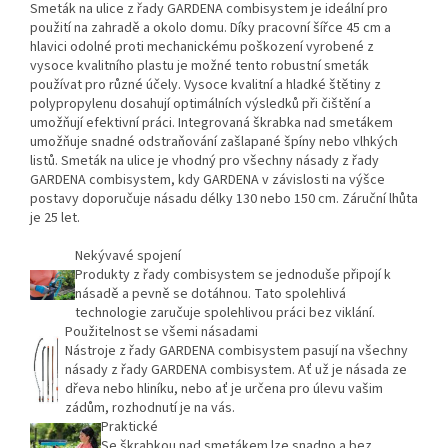
Smeták na ulice z řady GARDENA combisystem je ideální pro
použití na zahradě a okolo domu. Díky pracovní šířce 45 cm a
hlavici odolné proti mechanickému poškození vyrobené z
vysoce kvalitního plastu je možné tento robustní smeták
používat pro různé účely. Vysoce kvalitní a hladké štětiny z
polypropylenu dosahují optimálních výsledků při čištění a
umožňují efektivní práci. Integrovaná škrabka nad smetákem
umožňuje snadné odstraňování zašlapané špíny nebo vlhkých
listů. Smeták na ulice je vhodný pro všechny násady z řady
GARDENA combisystem, kdy GARDENA v závislosti na výšce
postavy doporučuje násadu délky 130 nebo 150 cm. Záruční lhůta
je 25 let.
Nekývavé spojení
Produkty z řady combisystem se jednoduše připojí k
násadě a pevně se dotáhnou. Tato spolehlivá
technologie zaručuje spolehlivou práci bez viklání.
Použitelnost se všemi násadami
Nástroje z řady GARDENA combisystem pasují na všechny
násady z řady GARDENA combisystem. Ať už je násada ze
dřeva nebo hliníku, nebo ať je určena pro úlevu vašim
zádům, rozhodnutí je na vás.
Praktické
Se škrabkou nad smetákem lze snadno a bez