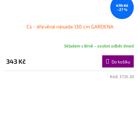
470 Kč
–27 %
Cs - dřevěná násada 130 cm GARDENA
Skladem v Brně – osobní odběr ihned
343 Kč
Do košíku
Kód:
3725-20