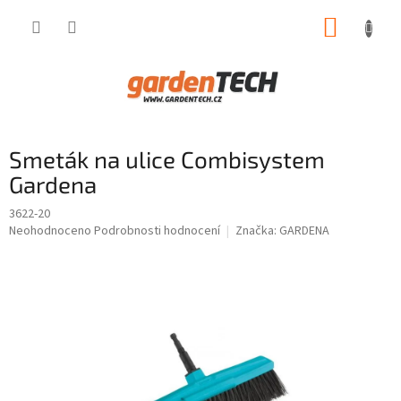
Přejít
NÁKUP
na
obsah
KOŠÍK
Smeták na ulice Combisystem
Gardena
3622-20
Průměrné
Neohodnoceno
Podrobnosti hodnocení
Značka:
GARDENA
hodnocení
produktu
je
0,0
z
5
hvězdiček.