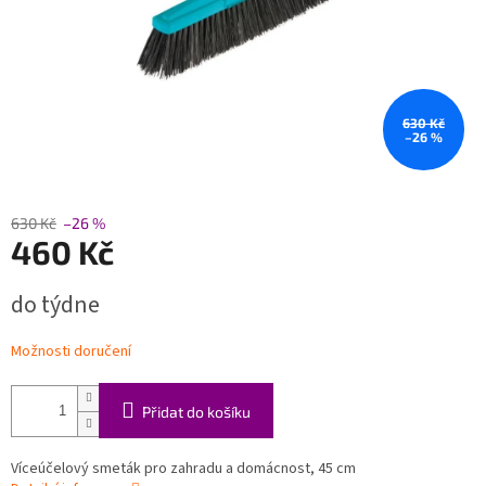
630 Kč
–26 %
630 Kč
–26 %
460 Kč
Měrná
do týdne
cena:
Možnosti doručení
Přidat do košíku
Víceúčelový smeták pro zahradu a domácnost, 45 cm