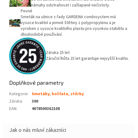
námahy odstraňovat i zašlapané nečistoty.
Pevné
Smeták na silnice z řady GARDENA combisystem má
vysoce kvalitní a jemné štětiny z polypropylenu a je
vyroben z vysoce kvalitního plastu pro vysokou stabilitu a
dlouhodobé používání.
Záruka 25 let
Záruční lhůta 25 let garantuje nejvyšší kvalitu.
Doplňkové parametry
Kategorie
:
Smetáky, košťata, stěrky
Záruka
:
300
EAN
:
4078500362108