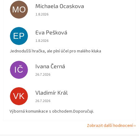
Michaela Ocaskova
MO
Hodnocení obchodu je 5 z 5 hvězdiček.
1.8.2026
Eva Pešková
EP
Hodnocení obchodu je 5 z 5 hvězdiček.
1.8.2026
Jednodušší hračka, ale plní účel pro malého kluka
Ivana Černá
IČ
Hodnocení obchodu je 5 z 5 hvězdiček.
26.7.2026
Vladimír Král
VK
Hodnocení obchodu je 5 z 5 hvězdiček.
26.7.2026
Výborná komunikace s obchodem.Doporučuji.
Zobrazit další hodnocení
Z