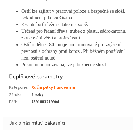
Ostří lze zajistit v pracovní poloze a bezpečně se složí,
pokud není pila používána.
Kvalitní ostří řeže se tahem k sobě.
Určená pro řezání dřeva, trubek z plastu, sádrokartonu,
zkracování větví a prořezávání.
Ostří o délce 180 mm je pochromované pro zvýšení
pevnosti a ochrany proti korozi. Při běžném používání
není ostření nutné.
Pokud není používána, lze ji bezpečně složit.
Doplňkové parametry
Kategorie
:
Ruční pilky Husqvarna
Záruka
:
2 roky
EAN
:
7391883219904