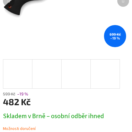
599 Kč
–19 %
599 Kč
–19 %
482 Kč
Měrná
Skladem v Brně – osobní odběr ihned
cena:
Možnosti doručení