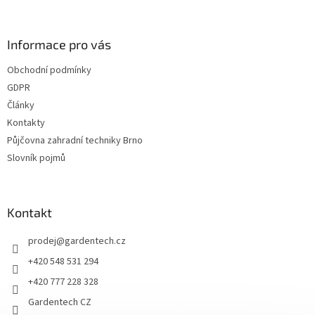
á
p
a
Informace pro vás
t
Obchodní podmínky
í
GDPR
Články
Kontakty
Půjčovna zahradní techniky Brno
Slovník pojmů
Kontakt
prodej
@
gardentech.cz
+420 548 531 294
+420 777 228 328
Gardentech CZ