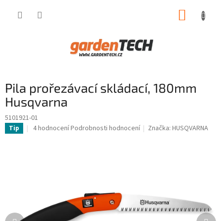
Přejít
NÁKUP
na
obsah
KOŠÍK
Pila prořezávací skládací, 180mm
Husqvarna
5101921-01
Průměrné
4 hodnocení
Podrobnosti hodnocení
Značka:
HUSQVARNA
Tip
hodnocení
produktu
je
5,0
z
5
hvězdiček.