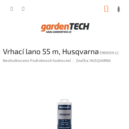
Přejít
NÁKUP
na
obsah
KOŠÍK
Vrhací lano 55 m, Husqvarna
5969359-11
Průměrné
Neohodnoceno
Podrobnosti hodnocení
Značka:
HUSQVARNA
hodnocení
produktu
je
0,0
z
5
hvězdiček.