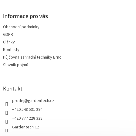
á
p
a
Informace pro vás
t
Obchodní podmínky
í
GDPR
Články
Kontakty
Půjčovna zahradní techniky Brno
Slovník pojmů
Kontakt
prodej
@
gardentech.cz
+420 548 531 294
+420 777 228 328
Gardentech CZ