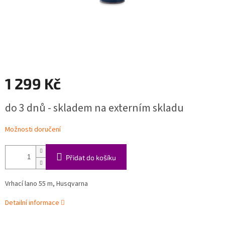
1 299 Kč
Měrná
do 3 dnů - skladem na externím skladu
cena:
Možnosti doručení
Přidat do košíku
Vrhací lano 55 m, Husqvarna
Detailní informace