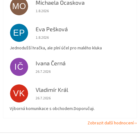
Michaela Ocaskova
MO
Hodnocení obchodu je 5 z 5 hvězdiček.
1.8.2026
Eva Pešková
EP
Hodnocení obchodu je 5 z 5 hvězdiček.
1.8.2026
Jednodušší hračka, ale plní účel pro malého kluka
Ivana Černá
IČ
Hodnocení obchodu je 5 z 5 hvězdiček.
26.7.2026
Vladimír Král
VK
Hodnocení obchodu je 5 z 5 hvězdiček.
26.7.2026
Výborná komunikace s obchodem.Doporučuji.
Zobrazit další hodnocení
Z