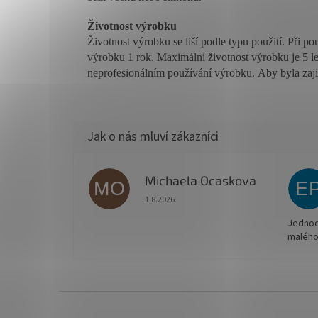
Životnost výrobku
Životnost výrobku se liší podle typu použití.
Při po
výrobku 1 rok. Maximální životnost výrobku je 5 le
neprofesionálním používání výrobku.
Aby byla zaj
Michaela Ocaskova
MO
E
Hodnocení obchodu je 5 z 5 hvězdiček.
1.8.2026
Jednodu
malého
Z
á