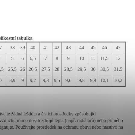
likostní tabulka
7
38
39
40
41
42
43
44
45
46
47
4
5
6
6,5
7
8
9
10
11
11,5
12
,5
25,5
26
26,5
27,5
28
28,5
29,5
30
30,5
31,5
,7
8,9
9
9,2
9,3
9,5
9,6
9,8
9,9
10,1
10,2
jte žádná leštidla a čisticí prostředky způsobující
zduchu mimo dosah zdrojů tepla (např. radiátorů) nebo přímého
gnujte. Používejte prostředek na ochranu obuvi nebo mastivo na