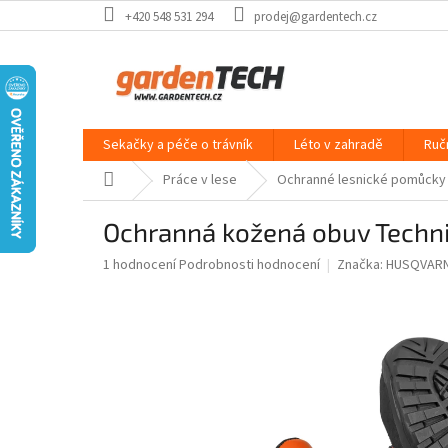
Přejít
+420 548 531 294
prodej@gardentech.cz
na
obsah
Sekačky a péče o trávník
Léto v zahradě
Ruč
Domů
Práce v lese
Ochranné lesnické pomůcky
Ochranná kožená obuv Techni
Průměrné
1 hodnocení
Podrobnosti hodnocení
Značka:
HUSQVAR
hodnocení
produktu
je
5,0
z
5
hvězdiček.