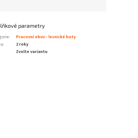
lňkové parametry
gorie
:
Pracovní obuv - lesnické boty
ka
:
2 roky
Zvolte variantu