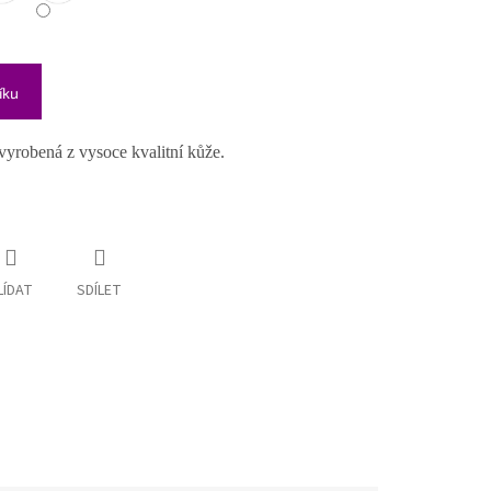
íku
yrobená z vysoce kvalitní kůže.
LÍDAT
SDÍLET