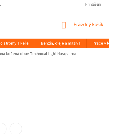
JČOVNA ZAHRADNÍ TECHNIKY BRNO
SLOVNÍK POJMŮ
Přihlášení
NÁKUPNÍ
Prázdný košík
KOŠÍK
o stromy a keře
Benzín, oleje a maziva
Práce v lese
Péč
ná kožená obuv Technical Light Husqvarna