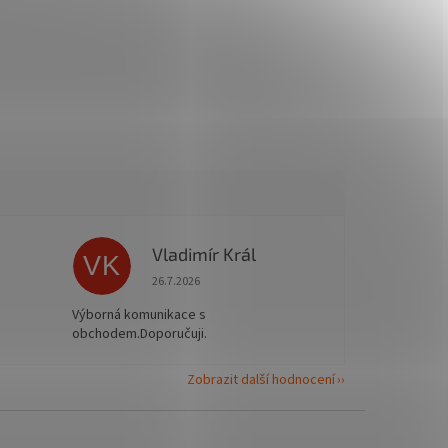
Vladimír Král
VK
 5 z 5 hvězdiček.
Hodnocení obchodu je 5 z 5 hvězdiček.
26.7.2026
Výborná komunikace s
obchodem.Doporučuji.
Zobrazit další hodnocení