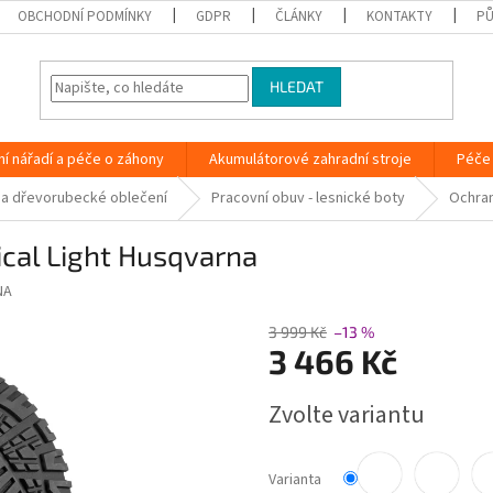
OBCHODNÍ PODMÍNKY
GDPR
ČLÁNKY
KONTAKTY
PŮ
HLEDAT
ní nářadí a péče o záhony
Akumulátorové zahradní stroje
Péče 
 a dřevorubecké oblečení
Pracovní obuv - lesnické boty
Ochran
cal Light Husqvarna
NA
3 999 Kč
–13 %
3 466 Kč
Měrná
Zvolte variantu
cena:
Varianta