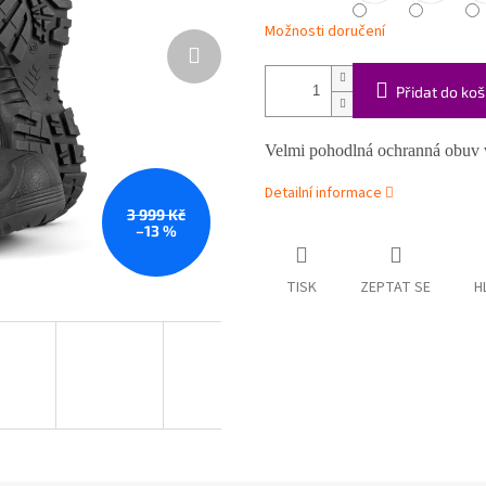
Možnosti doručení
Přidat do koš
Velmi pohodlná ochranná obuv v
Detailní informace
3 999 Kč
–13 %
TISK
ZEPTAT SE
H