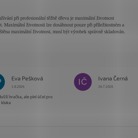
užívání při profesionální těžbě dřeva je maximální životnost
t. Maximální životnosti lze dosáhnout pouze při příležitostném a
ištěna maximální životnost, musí být výrobek správně skladován.
Eva Pešková
Ivana Černá
P
IČ
Hodnocení obchodu je 5 z 5 hvězdiček.
Hodnocení obchodu je
1.8.2026
26.7.2026
šší hračka, ale plní účel pro
 kluka