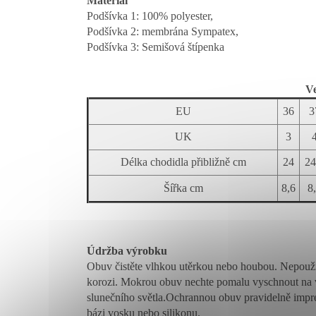
Materiál
Podšívka 1: 100% polyester,
Podšívka 2: membrána Sympatex,
Podšívka 3: Semišová štípenka
Ve
EU
36
3
UK
3
Délka chodidla přibližně cm
24
24
Šířka cm
8,6
8
Údržba výrobku
Obuv čistěte vlhkou utěrkou nebo houbou. Nepoužíve
korozi.
Mokrou obuv nechte pomalu vyschnout na v
slunečního světla.
Ochrannou obuv pravidelně impre
bázi vosku nebo silikonu.