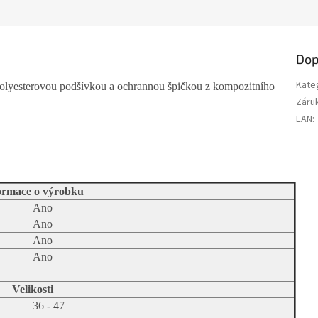
a
Dop
Kate
yesterovou podšívkou a ochrannou špičkou z kompozitního
Záru
EAN
:
ormace o výrobku
Ano
Ano
Ano
Ano
Velikosti
36 - 47