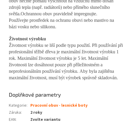
obuv nechte pomalu vyschnout na vzduchu mimo dosah
zdrojů tepla (např. radiátorů) nebo přímého slunečního
světla.
Ochrannou obuv pravidelně impregnujte.
Používejte prostředek na ochranu obuvi nebo mastivo na
bázi vosku nebo silikonu.
Životnost výrobku
Životnost výrobku se liší podle typu použití.
Při používání při
profesionální těžbě dřeva je maximální životnost výrobku 1
rok. Maximální životnost výrobku je 5 let. Maximální
životnosti lze dosáhnout pouze při příležitostném a
neprofesionálním používání výrobku.
Aby byla zajištěna
maximální životnost, musí být výrobek správně skladován.
Doplňkové parametry
Kategorie
:
Pracovní obuv - lesnické boty
Záruka
:
2 roky
EAN
:
Zvolte variantu