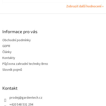
Zobrazit další hodnocení
Z
á
p
a
Informace pro vás
t
Obchodní podmínky
í
GDPR
Články
Kontakty
Půjčovna zahradní techniky Brno
Slovník pojmů
Kontakt
prodej
@
gardentech.cz
+420 548 531 294