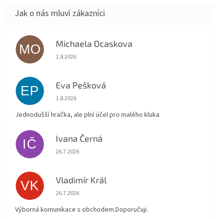
Michaela Ocaskova
MO
Hodnocení obchodu je 5 z 5 hvězdiček.
1.8.2026
Eva Pešková
EP
Hodnocení obchodu je 5 z 5 hvězdiček.
1.8.2026
Jednodušší hračka, ale plní účel pro malého kluka
Ivana Černá
IČ
Hodnocení obchodu je 5 z 5 hvězdiček.
26.7.2026
Vladimír Král
VK
Hodnocení obchodu je 5 z 5 hvězdiček.
26.7.2026
Výborná komunikace s obchodem.Doporučuji.