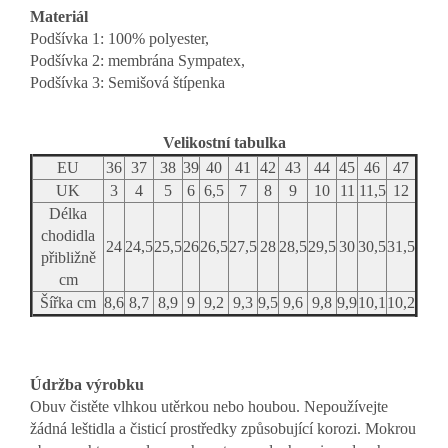
Materiál
Podšívka 1: 100% polyester,
Podšívka 2: membrána Sympatex,
Podšívka 3: Semišová štípenka
Velikostní tabulka
EU
36
37
38
39
40
41
42
43
44
45
46
47
UK
3
4
5
6
6,5
7
8
9
10
11
11,5
12
Délka
chodidla
24
24,5
25,5
26
26,5
27,5
28
28,5
29,5
30
30,5
31,5
přibližně
cm
Šířka cm
8,6
8,7
8,9
9
9,2
9,3
9,5
9,6
9,8
9,9
10,1
10,2
Údržba výrobku
Obuv čistěte vlhkou utěrkou nebo houbou. Nepoužívejte
žádná leštidla a čisticí prostředky způsobující korozi.
Mokrou