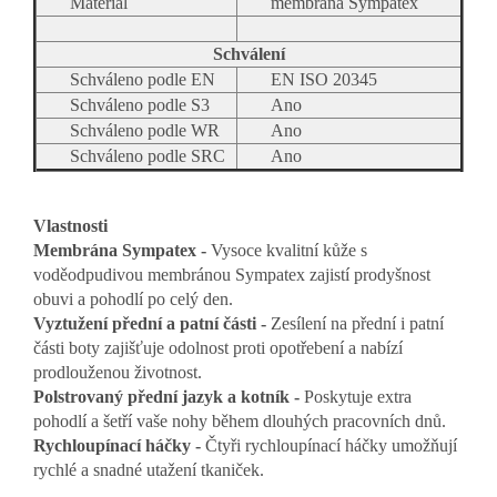
Materiál
membrána Sympatex
Schválení
Schváleno podle EN
EN ISO 20345
Schváleno podle S3
Ano
Schváleno podle WR
Ano
Schváleno podle SRC
Ano
Vlastnosti
Membrána Sympatex -
Vysoce kvalitní kůže s
voděodpudivou membránou Sympatex zajistí prodyšnost
obuvi a pohodlí po celý den.
Vyztužení přední a patní části -
Zesílení na přední i patní
části boty zajišťuje odolnost proti opotřebení a nabízí
prodlouženou životnost.
Polstrovaný přední jazyk a kotník -
Poskytuje extra
pohodlí a šetří vaše nohy během dlouhých pracovních dnů.
Rychloupínací háčky -
Čtyři rychloupínací háčky umožňují
rychlé a snadné utažení tkaniček.