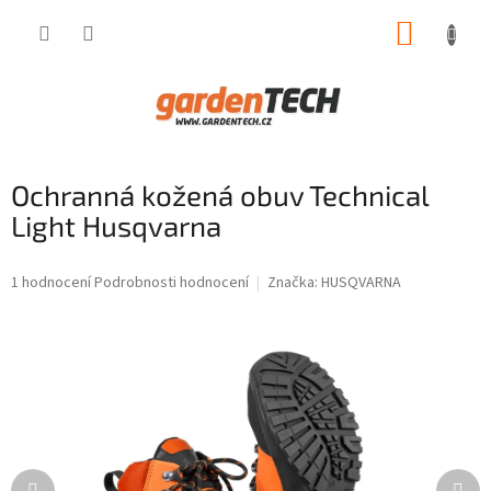
Přejít
NÁKUP
na
obsah
KOŠÍK
Ochranná kožená obuv Technical
Light Husqvarna
Průměrné
1 hodnocení
Podrobnosti hodnocení
Značka:
HUSQVARNA
hodnocení
produktu
je
5,0
z
5
hvězdiček.