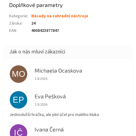
Doplňkové parametry
Kategorie
:
Násady na zahradní nástroje
Záruka
:
24
EAN
:
4008423877847
Michaela Ocaskova
MO
Hodnocení obchodu je 5 z 5 hvězdiček.
1.8.2026
Eva Pešková
EP
Hodnocení obchodu je 5 z 5 hvězdiček.
1.8.2026
Jednodušší hračka, ale plní účel pro malého kluka
Ivana Černá
IČ