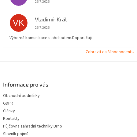
Hodnocení obchodu je 5 z 5 hvězdiček.
26.7.2026
Vladimír Král
VK
Hodnocení obchodu je 5 z 5 hvězdiček.
26.7.2026
Výborná komunikace s obchodem.Doporučuji.
Zobrazit další hodnocení
Z
á
p
a
Informace pro vás
t
Obchodní podmínky
í
GDPR
Články
Kontakty
Půjčovna zahradní techniky Brno
Slovník pojmů