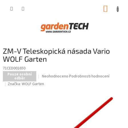
Přejít
NÁKUP
na
obsah
KOŠÍK
ZM-V Teleskopická násada Vario
WOLF Garten
71CED001650
Pouze osobní
Průměrné
Neohodnoceno
Podrobnosti hodnocení
odběr
hodnocení
Značka:
WOLF Garten
produktu
je
0,0
z
5
hvězdiček.