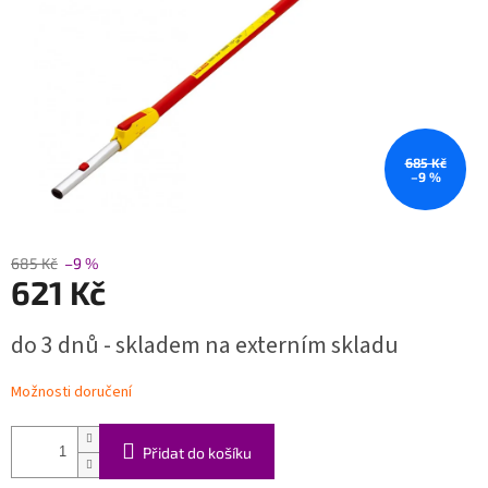
685 Kč
–9 %
685 Kč
–9 %
621 Kč
Měrná
do 3 dnů - skladem na externím skladu
cena:
Možnosti doručení
Přidat do košíku