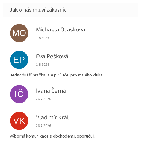
Michaela Ocaskova
MO
Hodnocení obchodu je 5 z 5 hvězdiček.
1.8.2026
Eva Pešková
EP
Hodnocení obchodu je 5 z 5 hvězdiček.
1.8.2026
Jednodušší hračka, ale plní účel pro malého kluka
Ivana Černá
IČ
Hodnocení obchodu je 5 z 5 hvězdiček.
26.7.2026
Vladimír Král
VK
Hodnocení obchodu je 5 z 5 hvězdiček.
26.7.2026
Výborná komunikace s obchodem.Doporučuji.