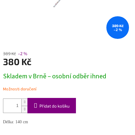
389 Kč
–2 %
389 Kč
–2 %
380 Kč
Měrná
Skladem v Brně – osobní odběr ihned
cena:
Možnosti doručení
Přidat do košíku
Délka: 140 cm