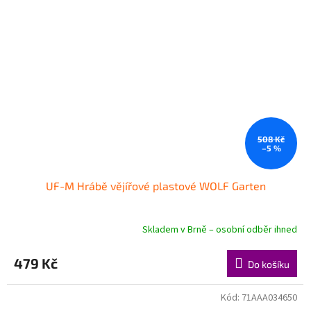
508 Kč
–5 %
UF-M Hrábě vějířové plastové WOLF Garten
Skladem v Brně – osobní odběr ihned
479 Kč
Do košíku
Kód:
71AAA034650