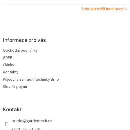
Zobrazit další hodnocení
Z
á
p
a
Informace pro vás
t
Obchodní podmínky
í
GDPR
Články
Kontakty
Půjčovna zahradní techniky Brno
Slovník pojmů
Kontakt
prodej
@
gardentech.cz
+420 548 531 294