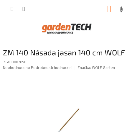
Přejít
NÁKUP
na
obsah
KOŠÍK
ZM 140 Násada jasan 140 cm WOLF
71AED007650
Průměrné
Neohodnoceno
Podrobnosti hodnocení
Značka:
WOLF Garten
hodnocení
produktu
je
0,0
z
5
hvězdiček.