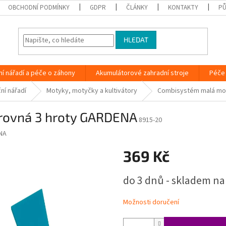
OBCHODNÍ PODMÍNKY
GDPR
ČLÁNKY
KONTAKTY
PŮ
HLEDAT
ní nářadí a péče o záhony
Akumulátorové zahradní stroje
Péče 
ní nářadí
Motyky, motyčky a kultivátory
Combisystém malá mot
rovná 3 hroty GARDENA
8915-20
NA
369 Kč
Měrná
do 3 dnů - skladem na
cena:
Možnosti doručení