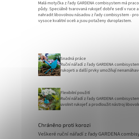
Malá motyčka z řady GARDENA combisystem má pracovní 
půdy. Speciálně tvarovaná rukojeť dobře sedí v ruce a
nahradit libovolnou násadou z řady combisystem - pro p
vysoce kvalitní oceli a jsou potaženy duroplastem.
Snadná práce
Ruční nářadí z řady GARDENA combisystem
rukojeti a další prvky umožňují nenamáhav
Flexibilní použití
Ruční nářadí z řady GARDENA combisystem
uvolnit rukojeť a prodloužit nástroj libo
Chráněno proti korozi
Veškeré ruční nářadí z řady GARDENA combisy