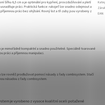
šířku 6,5 cm a je optimální pro kypření, provzdušňování a pletí
Kate
 usnadňuje práci. Praktická funkce: rukojeť lze snadno odejmout a
Záru
říjemnou práci bez ohýbání. Rovný list a tři zuby jsou vyrobeny z
EAN
:
 je mimořádně kompaktní a snadno použitelné. Speciálně tvarované
ou práci a příjemnou manipulaci.
 lze rovněž prodlužovat pomocí násady z řady combisystem. Stačí
volnou násadou z řady combisystem.
stem je vyrobeno z vysoce kvalitní oceli potažené