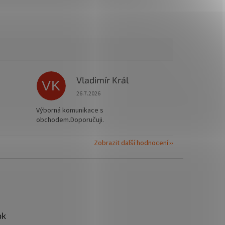
Vladimír Král
VK
 5 z 5 hvězdiček.
Hodnocení obchodu je 5 z 5 hvězdiček.
26.7.2026
Výborná komunikace s
obchodem.Doporučuji.
Zobrazit další hodnocení
ok