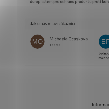
duroplastem pro ochranu produktu proti kor
Michaela Ocaskova
MO
E
Hodnocení obchodu je 5 z 5 hvězdiček.
1.8.2026
Jednodu
malého
Z
á
p
a
t
Informac
í