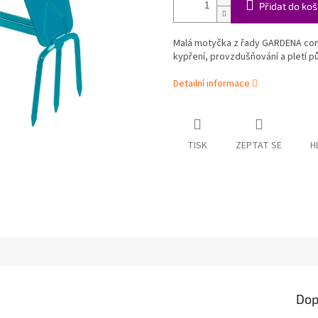
Přidat do koš
Malá motyčka z řady GARDENA comb
kypření, provzdušňování a pletí p
Detailní informace
TISK
ZEPTAT SE
H
Dop