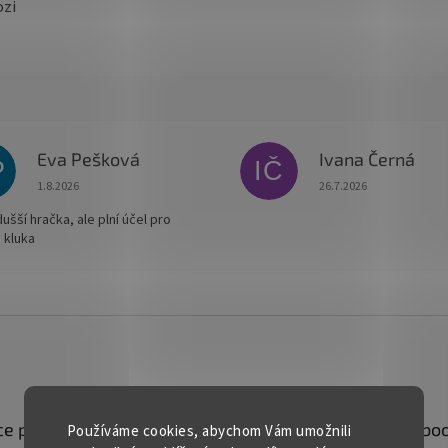
ozi
Eva Pešková
Ivana Černá
P
IČ
Hodnocení obchodu je 5 z 5 hvězdiček.
Hodnocení obchodu je
1.8.2026
26.7.2026
šší hračka, ale plní účel pro
 kluka
e pro vás
Kontakt
Facebo
Používáme cookies, abychom Vám umožnili