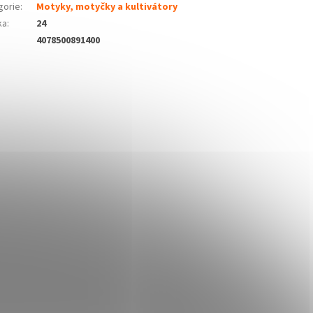
gorie
:
Motyky, motyčky a kultivátory
ka
:
24
4078500891400