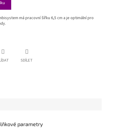
íku
isystem má pracovní šířku 6,5 cm a je optimální pro
ůdy.
LÍDAT
SDÍLET
lňkové parametry