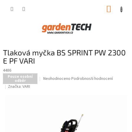
Přejít
NÁKUP
na
obsah
KOŠÍK
Tlaková myčka BS SPRINT PW 2300
E PF VARI
4486
Pouze osobní
Průměrné
Neohodnoceno
Podrobnosti hodnocení
odběr
hodnocení
Značka:
VARI
produktu
je
0,0
z
5
hvězdiček.