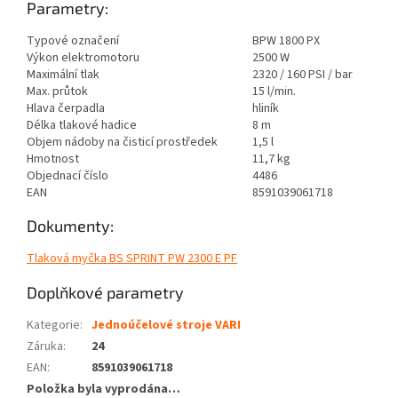
Parametry:
Typové označení
BPW 1800 PX
Výkon elektromotoru
2500 W
Maximální tlak
2320 / 160 PSI / bar
Max. průtok
15 l/min.
Hlava čerpadla
hliník
Délka tlakové hadice
8 m
Objem nádoby na čisticí prostředek
1,5 l
Hmotnost
11,7 kg
Objednací číslo
4486
EAN
8591039061718
Dokumenty:
Tlaková myčka BS SPRINT PW 2300 E PF
Doplňkové parametry
Kategorie
:
Jednoúčelové stroje VARI
Záruka
:
24
EAN
:
8591039061718
Položka byla vyprodána…