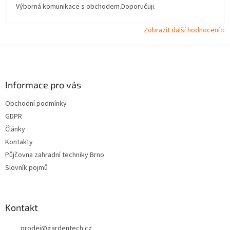
Výborná komunikace s obchodem.Doporučuji.
Zobrazit další hodnocení
Z
á
p
a
Informace pro vás
t
Obchodní podmínky
í
GDPR
Články
Kontakty
Půjčovna zahradní techniky Brno
Slovník pojmů
Kontakt
prodej
@
gardentech.cz