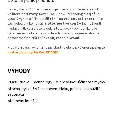
Detailní popis produktu
Vysoký tlak až 160 barů umožňuje účinně a rychle
odstranit
veškeré nečistoty
. Nová POWERflow+ technologie zajišťuje
vysoký výkon a účinnost
čištění i na velkou vzdálenost
. Tato
technologie v kombinaci s
otočnou tryskou 7 v 1
s možností
nastavení tlaku a průtoku dělá z této myčky pomocníka
pro
náročné uživatele
. Její vlastnosti ocení mj. zejména vlastníci
nemovitostí při
čištění okapů, fasád a svodů
.
Hledáte-li vyšší výkon a nezávislost na elektrické energii, zkuste
motorovou myčku Vari W3000Z
.
VÝHODY
POWERflow+ Technology TM pro velkou účinnost myčky
otočná tryska 7 v 1, nastavení tlaku, průtoku a použití
saponátu
přepravní kolečka