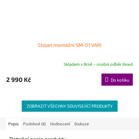
Stojan montážní SM-01 VARI
Skladem v Brně – osobní odběr ihned
Průměrné
hodnocení
produktu
2 990 Kč
Do košíku
je
5,0
z
5
hvězdiček.
ZOBRAZIT VŠECHNY SOUVISEJÍCÍ PRODUKTY
Popis
Podobné (8)
Hodnocení
Diskuze