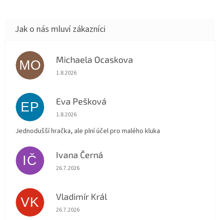
Michaela Ocaskova
MO
Hodnocení obchodu je 5 z 5 hvězdiček.
1.8.2026
Eva Pešková
EP
Hodnocení obchodu je 5 z 5 hvězdiček.
1.8.2026
Jednodušší hračka, ale plní účel pro malého kluka
Ivana Černá
IČ
Hodnocení obchodu je 5 z 5 hvězdiček.
26.7.2026
Vladimír Král
VK
Hodnocení obchodu je 5 z 5 hvězdiček.
26.7.2026