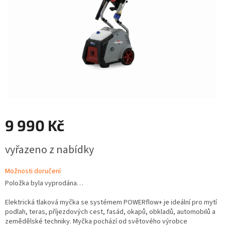
9 990 Kč
Měrná
vyřazeno z nabídky
cena:
Možnosti doručení
Položka byla vyprodána…
Elektrická tlaková myčka se systémem POWERflow+ je ideální pro mytí
podlah, teras, příjezdových cest, fasád, okapů, obkladů, automobilů a
zemědělské techniky. Myčka pochází od světového výrobce