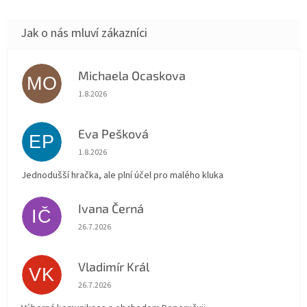
Michaela Ocaskova
MO
Hodnocení obchodu je 5 z 5 hvězdiček.
1.8.2026
Eva Pešková
EP
Hodnocení obchodu je 5 z 5 hvězdiček.
1.8.2026
Jednodušší hračka, ale plní účel pro malého kluka
Ivana Černá
IČ
Hodnocení obchodu je 5 z 5 hvězdiček.
26.7.2026
Vladimír Král
VK
Hodnocení obchodu je 5 z 5 hvězdiček.
26.7.2026