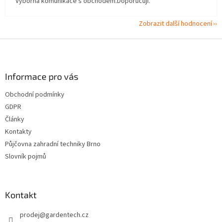
Výborná komunikace s obchodem.Doporučuji.
Zobrazit další hodnocení
Z
á
p
a
Informace pro vás
t
Obchodní podmínky
í
GDPR
Články
Kontakty
Půjčovna zahradní techniky Brno
Slovník pojmů
Kontakt
prodej
@
gardentech.cz