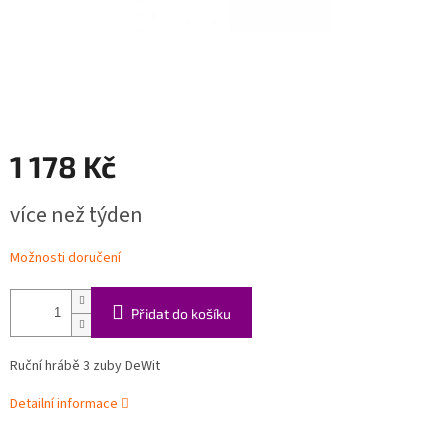
1 178 Kč
Měrná
více než týden
cena:
Možnosti doručení
Přidat do košíku
Ruční hrábě 3 zuby DeWit
Detailní informace