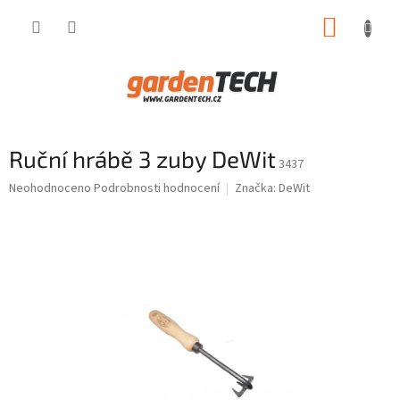
Přejít
NÁKUP
na
obsah
KOŠÍK
Ruční hrábě 3 zuby DeWit
3437
Průměrné
Neohodnoceno
Podrobnosti hodnocení
Značka:
DeWit
hodnocení
produktu
je
0,0
z
5
hvězdiček.