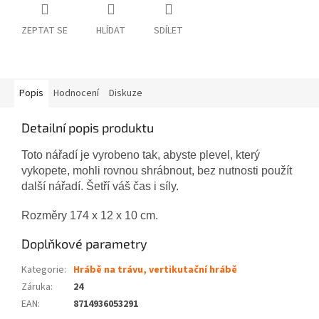
ZEPTAT SE
HLÍDAT
SDÍLET
Popis
Hodnocení
Diskuze
Detailní popis produktu
Toto nářadí je vyrobeno tak, abyste plevel, který
vykopete, mohli rovnou shrábnout, bez nutnosti použít
další nářadí. Šetří váš čas i síly.
Rozměry 174 x 12 x 10 cm.
Doplňkové parametry
Kategorie
:
Hrábě na trávu, vertikutační hrábě
Záruka
:
24
EAN
:
8714936053291