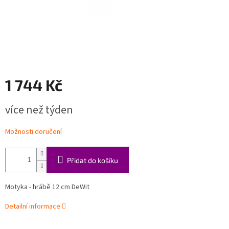
1 744 Kč
Měrná
více než týden
cena:
Možnosti doručení
Přidat do košíku
Motyka - hrábě 12 cm DeWit
Detailní informace