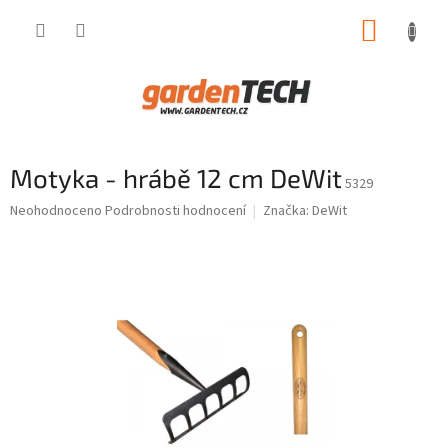
Přejít
NÁKUP
na
obsah
KOŠÍK
Motyka - hrábě 12 cm DeWit
5329
Průměrné
Neohodnoceno
Podrobnosti hodnocení
Značka:
DeWit
hodnocení
produktu
je
0,0
z
5
hvězdiček.