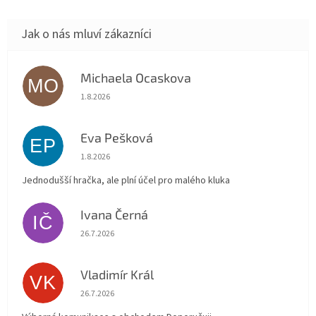
Michaela Ocaskova
MO
Hodnocení obchodu je 5 z 5 hvězdiček.
1.8.2026
Eva Pešková
EP
Hodnocení obchodu je 5 z 5 hvězdiček.
1.8.2026
Jednodušší hračka, ale plní účel pro malého kluka
Ivana Černá
IČ
Hodnocení obchodu je 5 z 5 hvězdiček.
26.7.2026
Vladimír Král
VK
Hodnocení obchodu je 5 z 5 hvězdiček.
26.7.2026