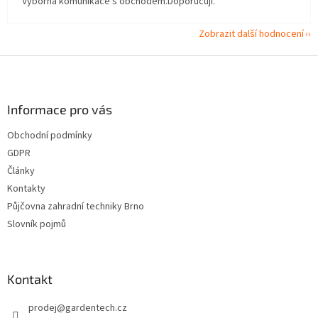
Výborná komunikace s obchodem.Doporučuji.
Zobrazit další hodnocení
Z
á
p
a
Informace pro vás
t
Obchodní podmínky
í
GDPR
Články
Kontakty
Půjčovna zahradní techniky Brno
Slovník pojmů
Kontakt
prodej
@
gardentech.cz