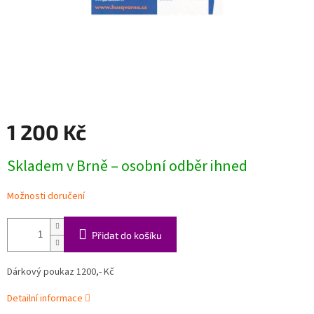
1 200 Kč
Měrná
Skladem v Brně – osobní odběr ihned
cena:
Možnosti doručení
Přidat do košíku
Dárkový poukaz 1200,- Kč
Detailní informace