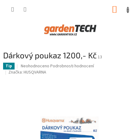
Přejít
NÁKUP
na
obsah
KOŠÍK
Dárkový poukaz 1200,- Kč
13
Průměrné
Neohodnoceno
Podrobnosti hodnocení
Tip
hodnocení
Značka:
HUSQVARNA
produktu
je
0,0
z
5
hvězdiček.