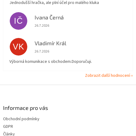
Jednodušší hračka, ale plní účel pro malého kluka
Ivana Černá
IČ
Hodnocení obchodu je 5 z 5 hvězdiček.
26.7.2026
Vladimír Král
VK
Hodnocení obchodu je 5 z 5 hvězdiček.
26.7.2026
Výborná komunikace s obchodem.Doporučuji.
Zobrazit další hodnocení
Z
á
p
a
Informace pro vás
t
Obchodní podmínky
í
GDPR
Články