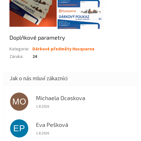
Doplňkové parametry
Kategorie
:
Dárkové předměty Husqvarna
Záruka
:
24
Michaela Ocaskova
MO
Hodnocení obchodu je 5 z 5 hvězdiček.
1.8.2026
Eva Pešková
EP
Hodnocení obchodu je 5 z 5 hvězdiček.
1.8.2026