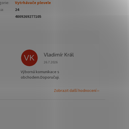
gorie
:
Vytrhávače plevele
ka
:
24
4009269277105
Vladimír Král
VK
 5 z 5 hvězdiček.
Hodnocení obchodu je 5 z 5 hvězdiček.
26.7.2026
Výborná komunikace s
obchodem.Doporučuji.
Zobrazit další hodnocení