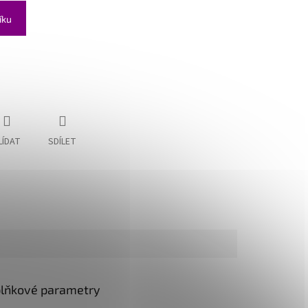
íku
LÍDAT
SDÍLET
lňkové parametry