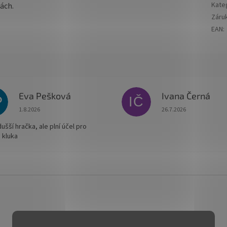
Kate
kách.
Záru
EAN
:
Eva Pešková
Ivana Černá
P
IČ
Hodnocení obchodu je 5 z 5 hvězdiček.
Hodnocení obchodu je
1.8.2026
26.7.2026
šší hračka, ale plní účel pro
 kluka