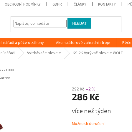
OBCHODNÍ PODMÍNKY
GDPR
ČLÁNKY
KONTAKTY
PŮ
HLEDAT
ní nářadí a péče o záhony
Akumulátorové zahradní stroje
Péče 
ní nářadí
Vytrhávače plevele
KS-2K Vyrývač plevele WOLF
2771000
arten
292 Kč
–2 %
286 Kč
Měrná
více než týden
cena:
Možnosti doručení