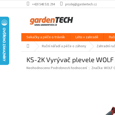
Přejít
+420 548 531 294
prodej@gardentech.cz
na
obsah
Sekačky a péče o trávník
Léto v zahradě
Ruč
Domů
Ruční nářadí a péče o záhony
Zahradní ruč
KS-2K Vyrývač plevele WOLF
Průměrné
Neohodnoceno
Podrobnosti hodnocení
Značka:
WOLF G
hodnocení
produktu
je
0,0
z
5
hvězdiček.