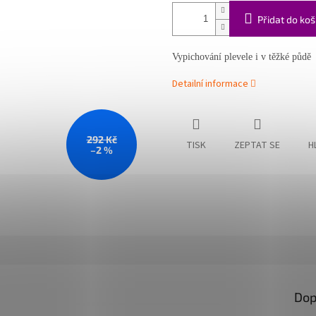
Přidat do koš
Vypichování plevele i v těžké půdě
Detailní informace
292 Kč
TISK
ZEPTAT SE
H
–2 %
Dop