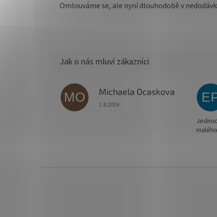
Omlouváme se, ale nyní dlouhodobě v nedodáv
Michaela Ocaskova
MO
E
Hodnocení obchodu je 5 z 5 hvězdiček.
1.8.2026
Jednodu
malého
Z
á
p
a
t