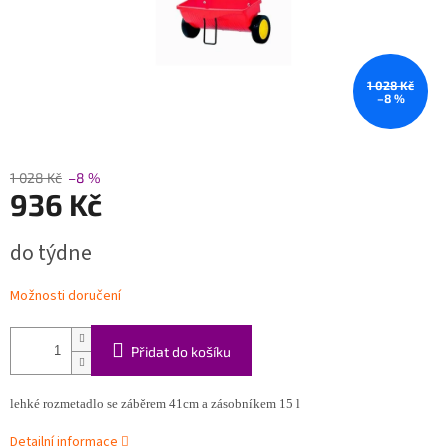
1 028 Kč
–8 %
1 028 Kč
–8 %
936 Kč
Měrná
do týdne
cena:
Možnosti doručení
Přidat do košíku
lehké rozmetadlo se záběrem 41cm a zásobníkem 15 l
Detailní informace