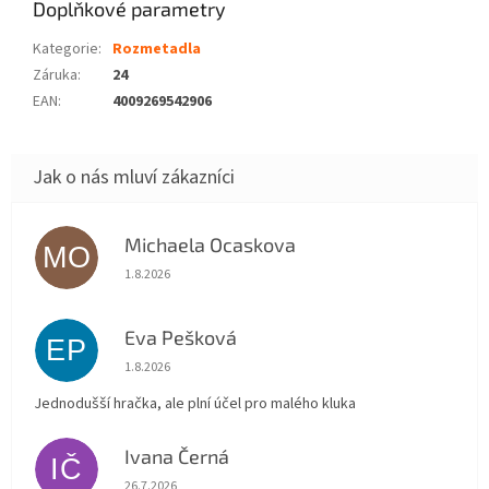
Doplňkové parametry
Kategorie
:
Rozmetadla
Záruka
:
24
EAN
:
4009269542906
Michaela Ocaskova
MO
Hodnocení obchodu je 5 z 5 hvězdiček.
1.8.2026
Eva Pešková
EP
Hodnocení obchodu je 5 z 5 hvězdiček.
1.8.2026
Jednodušší hračka, ale plní účel pro malého kluka
Ivana Černá
IČ
Hodnocení obchodu je 5 z 5 hvězdiček.
26.7.2026