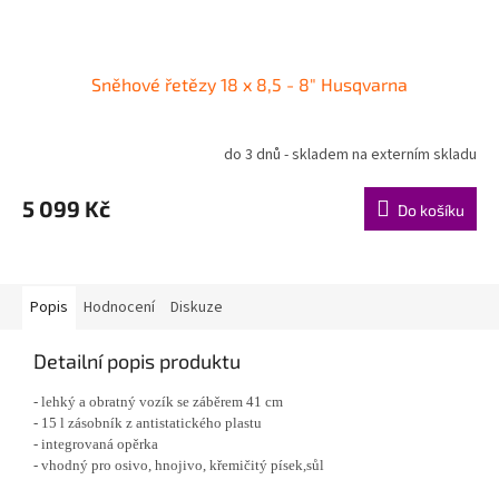
Sněhové řetězy 18 x 8,5 - 8" Husqvarna
do 3 dnů - skladem na externím skladu
5 099 Kč
Do košíku
Popis
Hodnocení
Diskuze
Detailní popis produktu
- lehký a obratný vozík se záběrem 41 cm
- 15 l zásobník z antistatického plastu
- integrovaná opěrka
- vhodný pro osivo, hnojivo, křemičitý písek,sůl