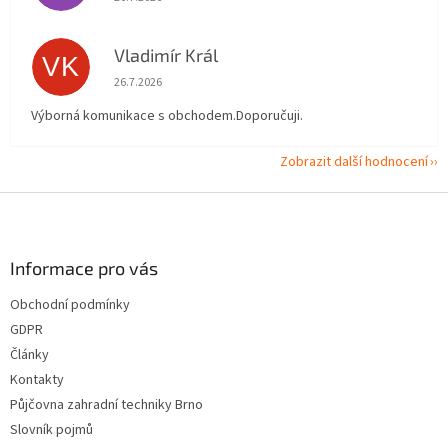
Vladimír Král
VK
Hodnocení obchodu je 5 z 5 hvězdiček.
26.7.2026
Výborná komunikace s obchodem.Doporučuji.
Zobrazit další hodnocení
Z
á
p
a
Informace pro vás
t
Obchodní podmínky
í
GDPR
Články
Kontakty
Půjčovna zahradní techniky Brno
Slovník pojmů