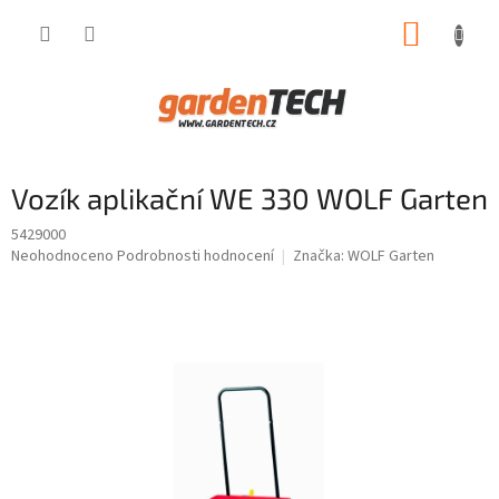
Přejít
NÁKUP
na
obsah
KOŠÍK
Vozík aplikační WE 330 WOLF Garten
5429000
Průměrné
Neohodnoceno
Podrobnosti hodnocení
Značka:
WOLF Garten
hodnocení
produktu
je
0,0
z
5
hvězdiček.